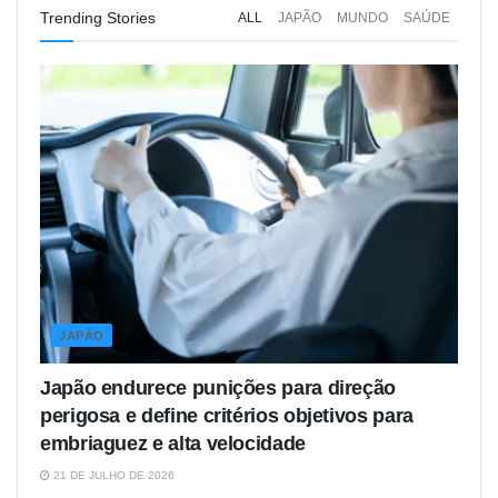
Trending Stories
ALL
JAPÃO
MUNDO
SAÚDE
JAPÃO
Japão endurece punições para direção
perigosa e define critérios objetivos para
embriaguez e alta velocidade
21 DE JULHO DE 2026