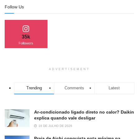
Follow Us
35k
Followers
ADVERTISEMENT
Trending
Comments
Latest
Ar-condicionado ligado direto no calor? Daikin
explica quando vale desligar
16 DE JULHO DE 2026
Praia de Aichi conquista nota máxima na