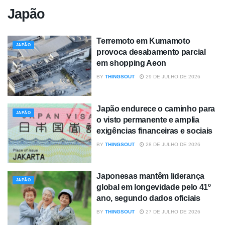
Japão
Terremoto em Kumamoto
JAPÃO
provoca desabamento parcial
em shopping Aeon
BY
THINGSOUT
29 DE JULHO DE 2026
Japão endurece o caminho para
JAPÃO
o visto permanente e amplia
exigências financeiras e sociais
BY
THINGSOUT
28 DE JULHO DE 2026
Japonesas mantêm liderança
JAPÃO
global em longevidade pelo 41º
ano, segundo dados oficiais
BY
THINGSOUT
27 DE JULHO DE 2026