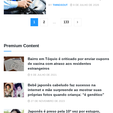
BY
THINGSOUT
9 DE JULHO DE 2026
1
2
…
133
Premium Content
Bairro em Tóquio é criticado por enviar cupons
de vacina com atraso aos residentes
estrangeiros
6 DE JULHO DE 2021
Bebê japonês cabeludo faz sucesso na
internet e mãe surpreende ao mostrar suas
próprias fotos quando criança: “é genético”
27 DE NOVEMBRO DE 2023
Japonês é preso pela 10ª vez por estupro,