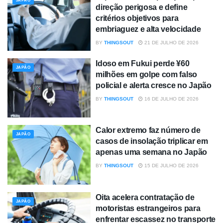
JAPÃO
direção perigosa e define
critérios objetivos para
embriaguez e alta velocidade
BY
THINGSOUT
21 DE JULHO DE 2026
Idoso em Fukui perde ¥60
JAPÃO
milhões em golpe com falso
policial e alerta cresce no Japão
BY
THINGSOUT
16 DE JULHO DE 2026
Calor extremo faz número de
JAPÃO
casos de insolação triplicar em
apenas uma semana no Japão
BY
THINGSOUT
15 DE JULHO DE 2026
Oita acelera contratação de
JAPÃO
motoristas estrangeiros para
enfrentar escassez no transporte