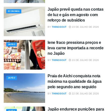
Japão prevê queda nas contas
ECONOMIA
de luz e gás em agosto com
reforço de subsídios
BY
THINGSOUT
23 DE JULHO DE 2026
Iene fraco pressiona preços e
JAPÃO
leva carne importada a recorde
no Japão
BY
THINGSOUT
23 DE JULHO DE 2026
Praia de Aichi conquista nota
JAPÃO
máxima na qualidade da água
pelo segundo ano seguido
BY
THINGSOUT
22 DE JULHO DE 2026
Japão endurece punições para