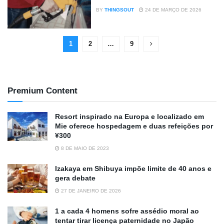
BY
THINGSOUT
24 DE MARÇO DE 2026
1
2
…
9
Premium Content
Resort inspirado na Europa e localizado em
Mie oferece hospedagem e duas refeições por
¥300
8 DE MAIO DE 2023
Izakaya em Shibuya impõe limite de 40 anos e
gera debate
27 DE JANEIRO DE 2026
1 a cada 4 homens sofre assédio moral ao
tentar tirar licença paternidade no Japão