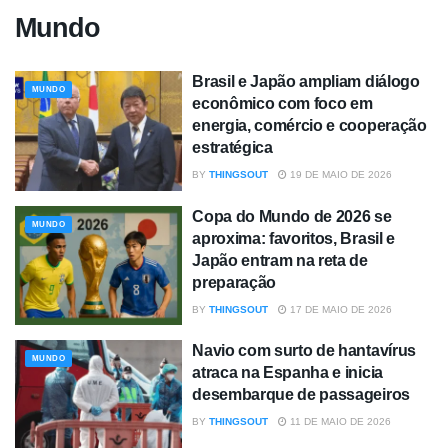
Mundo
Brasil e Japão ampliam diálogo
MUNDO
econômico com foco em
energia, comércio e cooperação
estratégica
BY
THINGSOUT
19 DE MAIO DE 2026
Copa do Mundo de 2026 se
MUNDO
aproxima: favoritos, Brasil e
Japão entram na reta de
preparação
BY
THINGSOUT
17 DE MAIO DE 2026
Navio com surto de hantavírus
MUNDO
atraca na Espanha e inicia
desembarque de passageiros
BY
THINGSOUT
11 DE MAIO DE 2026