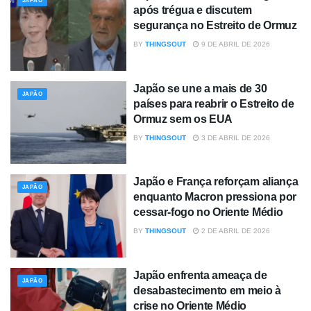
JAPÃO
após trégua e discutem
segurança no Estreito de Ormuz
BY
THINGSOUT
9 DE ABRIL DE 2026
Japão se une a mais de 30
JAPÃO
países para reabrir o Estreito de
Ormuz sem os EUA
BY
THINGSOUT
3 DE ABRIL DE 2026
Japão e França reforçam aliança
JAPÃO
enquanto Macron pressiona por
cessar-fogo no Oriente Médio
BY
THINGSOUT
2 DE ABRIL DE 2026
Japão enfrenta ameaça de
JAPÃO
desabastecimento em meio à
crise no Oriente Médio