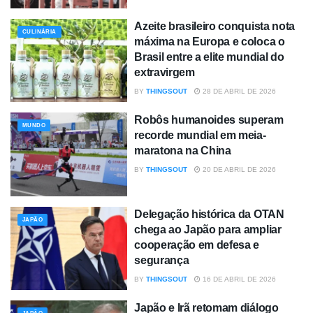
Azeite brasileiro conquista nota
CULINÁRIA
máxima na Europa e coloca o
Brasil entre a elite mundial do
extravirgem
BY
THINGSOUT
28 DE ABRIL DE 2026
Robôs humanoides superam
MUNDO
recorde mundial em meia-
maratona na China
BY
THINGSOUT
20 DE ABRIL DE 2026
Delegação histórica da OTAN
JAPÃO
chega ao Japão para ampliar
cooperação em defesa e
segurança
BY
THINGSOUT
16 DE ABRIL DE 2026
Japão e Irã retomam diálogo