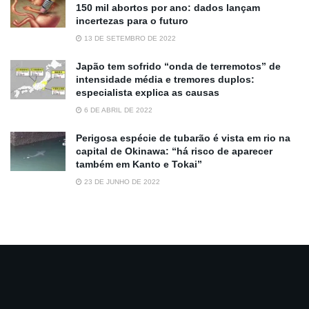
150 mil abortos por ano: dados lançam
incertezas para o futuro
13 DE SETEMBRO DE 2022
Japão tem sofrido “onda de terremotos” de
intensidade média e tremores duplos:
especialista explica as causas
6 DE ABRIL DE 2022
Perigosa espécie de tubarão é vista em rio na
capital de Okinawa: “há risco de aparecer
também em Kanto e Tokai”
23 DE JUNHO DE 2022