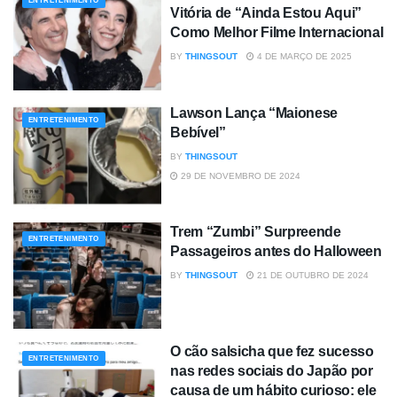
ENTRETENIMENTO
Vitória de “Ainda Estou Aqui”
Como Melhor Filme Internacional
BY
THINGSOUT
4 DE MARÇO DE 2025
Lawson Lança “Maionese
ENTRETENIMENTO
Bebível”
BY
THINGSOUT
29 DE NOVEMBRO DE 2024
Trem “Zumbi” Surpreende
ENTRETENIMENTO
Passageiros antes do Halloween
BY
THINGSOUT
21 DE OUTUBRO DE 2024
O cão salsicha que fez sucesso
ENTRETENIMENTO
nas redes sociais do Japão por
causa de um hábito curioso: ele