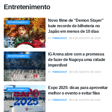
Entretenimento
Novo filme de “Demon Slayer”
ENTRETENIMENTO
bate recorde de bilheteria no
Japão em menos de 10 dias
BY
THINGSOUT
8 DE AGOSTO DE 2025
IG Arena abre com a promessa
ENTRETENIMENTO
de fazer de Nagoya uma cidade
imperdível
BY
THINGSOUT
8 DE AGOSTO DE 2025
Expo 2025: dicas para aproveitar
ENTRETENIMENTO
melhor o evento e evitar filas
BY
THINGSOUT
8 DE AGOSTO DE 2025