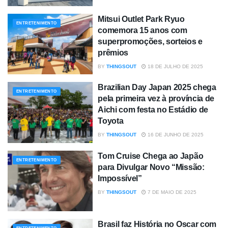
Mitsui Outlet Park Ryuo
ENTRETENIMENTO
comemora 15 anos com
superpromoções, sorteios e
prêmios
BY
THINGSOUT
18 DE JULHO DE 2025
Brazilian Day Japan 2025 chega
ENTRETENIMENTO
pela primeira vez à província de
Aichi com festa no Estádio de
Toyota
BY
THINGSOUT
16 DE JUNHO DE 2025
Tom Cruise Chega ao Japão
ENTRETENIMENTO
para Divulgar Novo “Missão:
Impossível”
BY
THINGSOUT
7 DE MAIO DE 2025
Brasil faz História no Oscar com