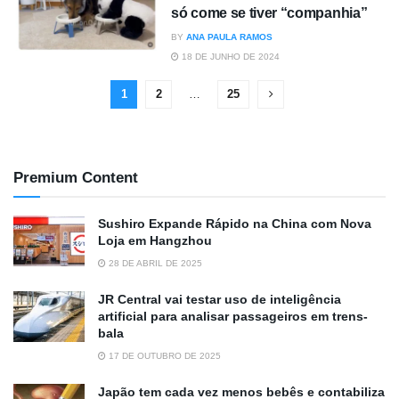
só come se tiver “companhia”
BY
ANA PAULA RAMOS
18 DE JUNHO DE 2024
1
2
…
25
Premium Content
Sushiro Expande Rápido na China com Nova
Loja em Hangzhou
28 DE ABRIL DE 2025
JR Central vai testar uso de inteligência
artificial para analisar passageiros em trens-
bala
17 DE OUTUBRO DE 2025
Japão tem cada vez menos bebês e contabiliza