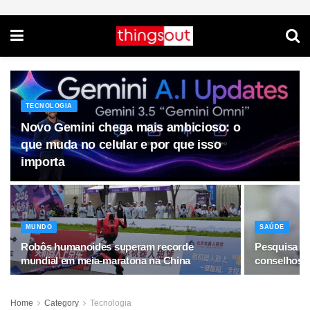
TECNOLOGIA
Novo Gemini chega mais ambicioso: o
que muda no celular e por que isso
importa
MUNDO
SAÚDE
Robôs humanoides superam recorde
Pesquisa re
mundial em meia-maratona na China
conselhos 
Home
Category
Tecnologia