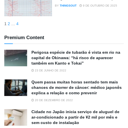
BY
THINGSOUT
9 DE OUTUBRO DE 2025
1
2
…
4
Premium Content
Perigosa espécie de tubarão é vista em rio na
capital de Okinawa: “há risco de aparecer
também em Kanto e Tokai”
23 DE JUNHO DE 2022
Quem passa muitas horas sentado tem mais
chances de morrer de câncer: médico japonês
explica a relação e como prevenir
20 DE DEZEMBRO DE 2022
Cidade no Japão inicia serviço de aluguel de
ar-condicionado a partir de ¥2 mil por mês e
sem custo de instalação