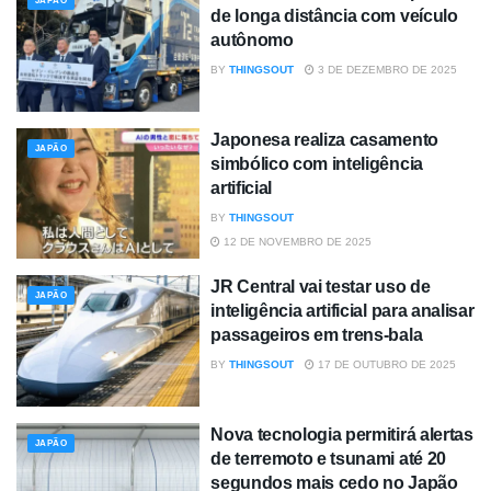
JAPÃO
de longa distância com veículo
autônomo
BY
THINGSOUT
3 DE DEZEMBRO DE 2025
Japonesa realiza casamento
JAPÃO
simbólico com inteligência
artificial
BY
THINGSOUT
12 DE NOVEMBRO DE 2025
JR Central vai testar uso de
JAPÃO
inteligência artificial para analisar
passageiros em trens-bala
BY
THINGSOUT
17 DE OUTUBRO DE 2025
Nova tecnologia permitirá alertas
JAPÃO
de terremoto e tsunami até 20
segundos mais cedo no Japão