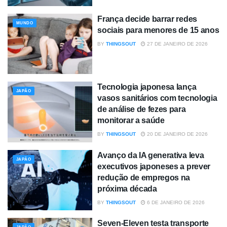
França decide barrar redes
MUNDO
sociais para menores de 15 anos
BY
THINGSOUT
27 DE JANEIRO DE 2026
Tecnologia japonesa lança
JAPÃO
vasos sanitários com tecnologia
de análise de fezes para
monitorar a saúde
BY
THINGSOUT
20 DE JANEIRO DE 2026
Avanço da IA generativa leva
JAPÃO
executivos japoneses a prever
redução de empregos na
próxima década
BY
THINGSOUT
6 DE JANEIRO DE 2026
Seven-Eleven testa transporte