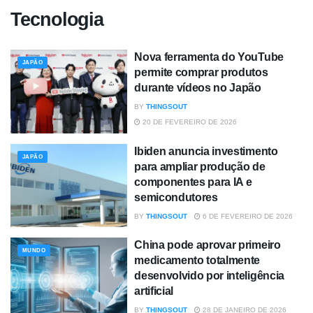
Tecnologia
Nova ferramenta do YouTube
JAPÃO
permite comprar produtos
durante vídeos no Japão
BY
THINGSOUT
20 DE FEVEREIRO DE 2026
Ibiden anuncia investimento
JAPÃO
para ampliar produção de
componentes para IA e
semicondutores
BY
THINGSOUT
6 DE FEVEREIRO DE 2026
China pode aprovar primeiro
MUNDO
medicamento totalmente
desenvolvido por inteligência
artificial
BY
THINGSOUT
28 DE JANEIRO DE 2026