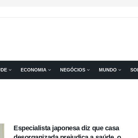
ÚDE
ECONOMIA
NEGÓCIOS
MUNDO
SO
Especialista japonesa diz que casa
desorganizada prejudica a saúde, o