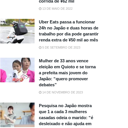
corrida de ¥62 mil
13 DE MAIO DE 2022
Uber Eats passa a funcionar
24h no Japão e duas horas de
trabalho por dia pode garantir
renda extra de ¥50 mil ao mês
5 DE SETEMBRO DE 2023
Mulher de 33 anos vence
eleição em Quioto e se torna
a prefeita mais jovem do
Japão: “quero promover
debates”
14 DE NOVEMBRO DE 2023
Pesquisa no Japão mostra
que 1 a cada 3 mulheres
casadas odeia o marido: “é
desleixado e não ajuda em