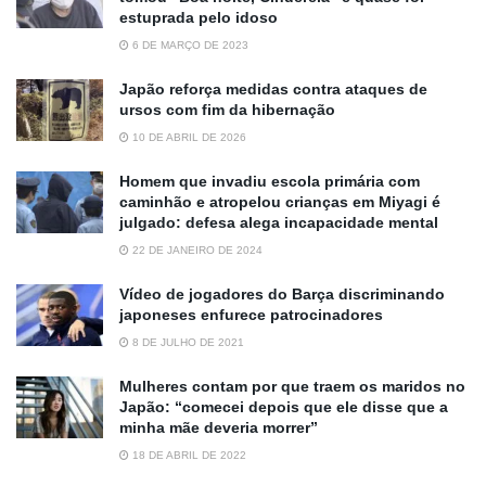
estuprada pelo idoso
6 DE MARÇO DE 2023
Japão reforça medidas contra ataques de
ursos com fim da hibernação
10 DE ABRIL DE 2026
Homem que invadiu escola primária com
caminhão e atropelou crianças em Miyagi é
julgado: defesa alega incapacidade mental
22 DE JANEIRO DE 2024
Vídeo de jogadores do Barça discriminando
japoneses enfurece patrocinadores
8 DE JULHO DE 2021
Mulheres contam por que traem os maridos no
Japão: “comecei depois que ele disse que a
minha mãe deveria morrer”
18 DE ABRIL DE 2022