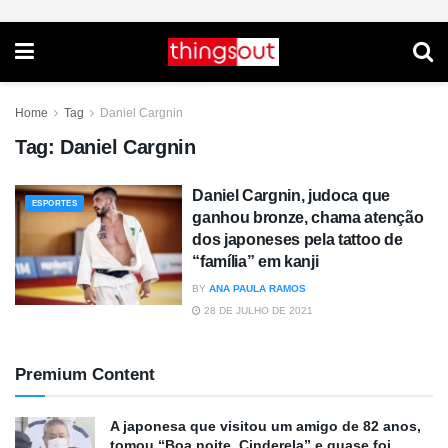
Home
Tag
Daniel Cargnin
Tag:
Daniel Cargnin
Daniel Cargnin, judoca que
ESPORTES
ganhou bronze, chama atenção
dos japoneses pela tattoo de
“família” em kanji
BY
ANA PAULA RAMOS
28 DE JULHO DE 2021
Premium Content
A japonesa que visitou um amigo de 82 anos,
tomou “Boa noite, Cinderela” e quase foi