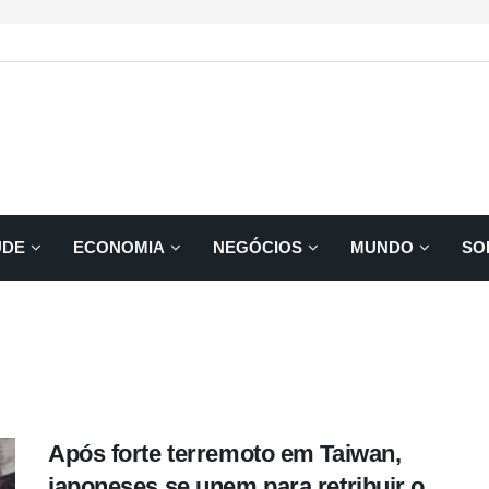
ÚDE
ECONOMIA
NEGÓCIOS
MUNDO
SO
Após forte terremoto em Taiwan,
japoneses se unem para retribuir o