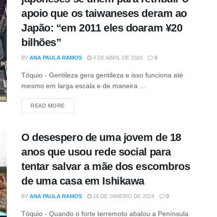
apoio que os taiwaneses deram ao
Japão: “em 2011 eles doaram ¥20
bilhões”
BY
ANA PAULA RAMOS
4 DE ABRIL DE 2024
0
Tóquio - Gentileza gera gentileza e isso funciona até
mesmo em larga escala e de maneira ...
DETAILS
READ MORE
O desespero de uma jovem de 18
anos que usou rede social para
tentar salvar a mãe dos escombros
de uma casa em Ishikawa
BY
ANA PAULA RAMOS
26 DE JANEIRO DE 2024
0
Tóquio - Quando o forte terremoto abalou a Península