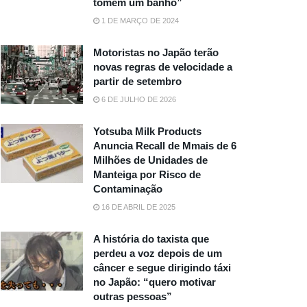
tomem um banho”
1 DE MARÇO DE 2024
Motoristas no Japão terão
novas regras de velocidade a
partir de setembro
6 DE JULHO DE 2026
Yotsuba Milk Products
Anuncia Recall de Mmais de 6
Milhões de Unidades de
Manteiga por Risco de
Contaminação
16 DE ABRIL DE 2025
A história do taxista que
perdeu a voz depois de um
câncer e segue dirigindo táxi
no Japão: “quero motivar
outras pessoas”