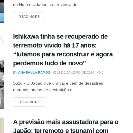
de Noto e cidades na província de ...
DETAILS
READ MORE
Ishikawa tinha se recuperado de
terremoto vivido há 17 anos:
“lutamos para reconstruir e agora
perdemos tudo de novo”
BY
ANA PAULA RAMOS
11 DE JANEIRO DE 2024
0
Suzu - O Japão vive um vai e vém de desastres
naturais, ondas de destruição e ...
DETAILS
READ MORE
A previsão mais assustadora para o
Japão: terremoto e tsunami com