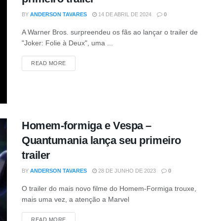
BY
ANDERSON TAVARES
14 DE ABRIL DE 2024
0
A Warner Bros. surpreendeu os fãs ao lançar o trailer de
"Joker: Folie à Deux", uma ...
READ MORE
Homem-formiga e Vespa –
Quantumania lança seu primeiro
trailer
BY
ANDERSON TAVARES
28 DE JUNHO DE 2023
0
O trailer do mais novo filme do Homem-Formiga trouxe,
mais uma vez, a atenção a Marvel
READ MORE