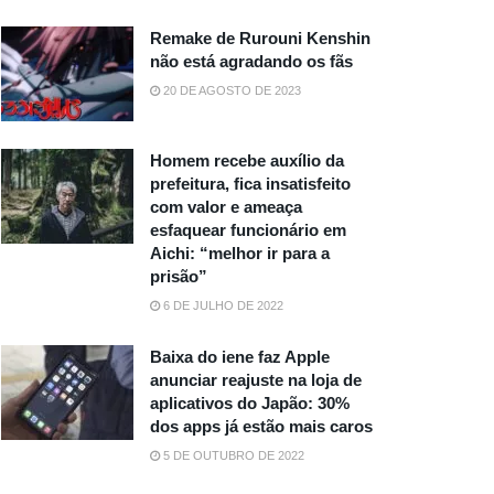
Remake de Rurouni Kenshin
não está agradando os fãs
20 DE AGOSTO DE 2023
Homem recebe auxílio da
prefeitura, fica insatisfeito
com valor e ameaça
esfaquear funcionário em
Aichi: “melhor ir para a
prisão”
6 DE JULHO DE 2022
Baixa do iene faz Apple
anunciar reajuste na loja de
aplicativos do Japão: 30%
dos apps já estão mais caros
5 DE OUTUBRO DE 2022