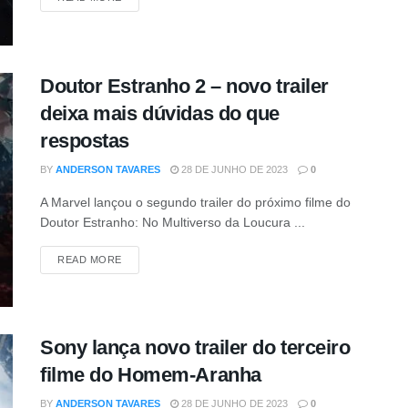
Doutor Estranho 2 – novo trailer
deixa mais dúvidas do que
respostas
BY
ANDERSON TAVARES
28 DE JUNHO DE 2023
0
A Marvel lançou o segundo trailer do próximo filme do
Doutor Estranho: No Multiverso da Loucura ...
READ MORE
Sony lança novo trailer do terceiro
filme do Homem-Aranha
BY
ANDERSON TAVARES
28 DE JUNHO DE 2023
0