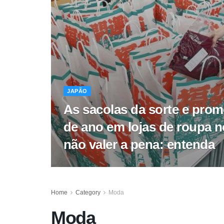
JAPÃO
As sacolas da sorte e prom
de ano em lojas de roupa 
não valer a pena: entenda
Home
Category
Moda
Moda