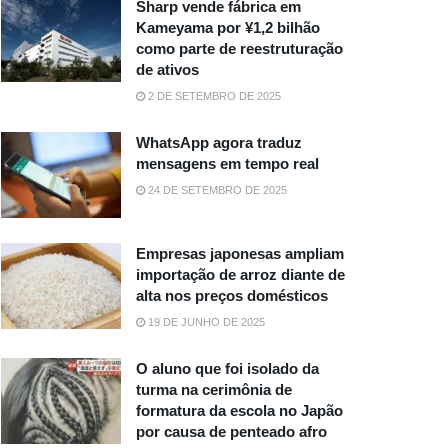
Sharp vende fábrica em
Kameyama por ¥1,2 bilhão
como parte de reestruturação
de ativos
2 DE SETEMBRO DE 2025
WhatsApp agora traduz
mensagens em tempo real
24 DE SETEMBRO DE 2025
Empresas japonesas ampliam
importação de arroz diante de
alta nos preços domésticos
19 DE JUNHO DE 2025
O aluno que foi isolado da
turma na cerimônia de
formatura da escola no Japão
por causa de penteado afro