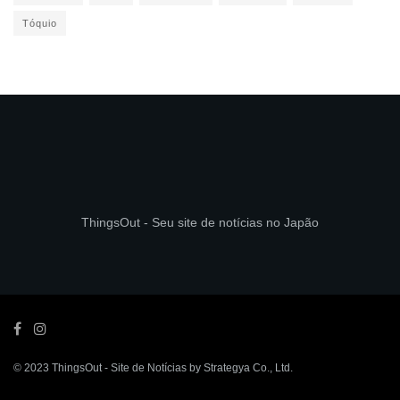
Tóquio
ThingsOut - Seu site de notícias no Japão
© 2023
ThingsOut
- Site de Notícias by
Strategya Co., Ltd
.