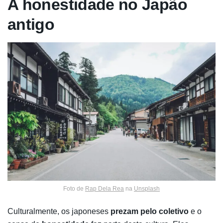
A honestidade no Japão
antigo
Foto de
Rap Dela Rea
na
Unsplash
Culturalmente, os japoneses
prezam pelo coletivo
e o