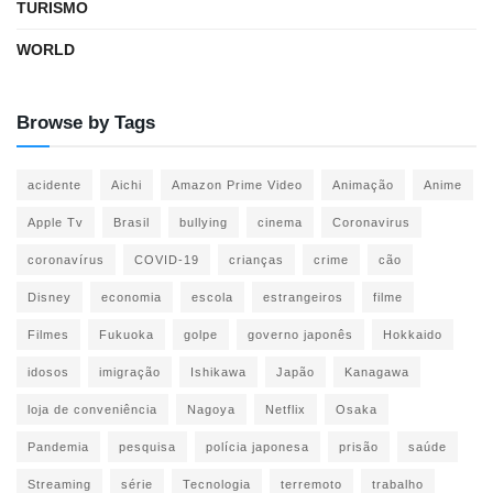
TURISMO
WORLD
Browse by Tags
acidente
Aichi
Amazon Prime Video
Animação
Anime
Apple Tv
Brasil
bullying
cinema
Coronavirus
coronavírus
COVID-19
crianças
crime
cão
Disney
economia
escola
estrangeiros
filme
Filmes
Fukuoka
golpe
governo japonês
Hokkaido
idosos
imigração
Ishikawa
Japão
Kanagawa
loja de conveniência
Nagoya
Netflix
Osaka
Pandemia
pesquisa
polícia japonesa
prisão
saúde
Streaming
série
Tecnologia
terremoto
trabalho