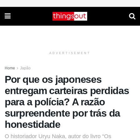
ADVERTISEMENT
Home
Japão
Por que os japoneses
entregam carteiras perdidas
para a polícia? A razão
surpreendente por trás da
honestidade
O historiador Uryu Naka, autor do livro “Os