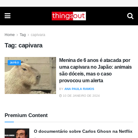
Home
Tag
capivara
Tag:
capivara
Menina de 6 anos é atacada por
JAPÃO
uma capivara no Japão: animais
são dóceis, mas o caso
provocou um alerta
BY
ANA PAULA RAMOS
10 DE JANEIRO DE 2024
Premium Content
O documentário sobre Carlos Ghosn na Netflix