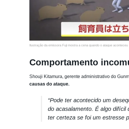
Ilustração da emissora Fuji mostra a cena quando o ataque aconteceu
Comportamento incomu
Shouji Kitamura, gerente administrativo do Gun
causas do ataque.
“Pode ter acontecido um desequ
do acasalamento. É algo difíci
ter certeza se foi um estresse 