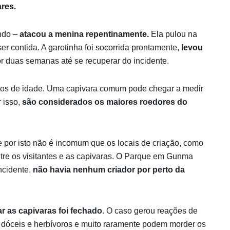
ares.
ando –
atacou a menina repentinamente.
Ela pulou na
r contida. A garotinha foi socorrida prontamente,
levou
or duas semanas até se recuperar do incidente.
nos de idade. Uma capivara comum pode chegar a medir
 isso,
são considerados os maiores roedores do
 por isto não é incomum que os locais de criação, como
tre os visitantes e as capivaras. O Parque em Gunma
ncidente,
não havia nenhum criador por perto da
r as capivaras foi fechado.
O caso gerou reações de
 dóceis e herbívoros e muito raramente podem morder os