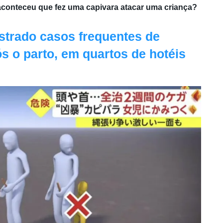
conteceu que fez uma capivara atacar uma criança?
strado casos frequentes de
 o parto, em quartos de hotéis