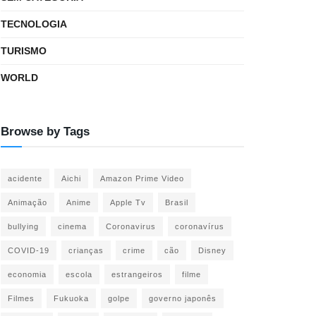
TECNOLOGIA
TURISMO
WORLD
Browse by Tags
acidente
Aichi
Amazon Prime Video
Animação
Anime
Apple Tv
Brasil
bullying
cinema
Coronavirus
coronavírus
COVID-19
crianças
crime
cão
Disney
economia
escola
estrangeiros
filme
Filmes
Fukuoka
golpe
governo japonês