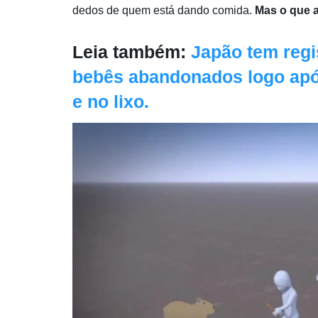
dedos de quem está dando comida.
Mas o que a
Leia também:
Japão tem regi
bebês abandonados logo após
e no lixo.