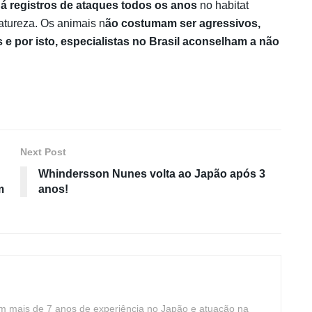
á registros de ataques todos os anos
no habitat
natureza. Os animais n
ão costumam ser agressivos,
 por isto, especialistas no Brasil aconselham a não
Next Post
Whindersson Nunes volta ao Japão após 3
m
anos!
com mais de 7 anos de experiência no Japão e atuação na