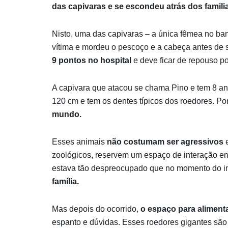
das capivaras e se escondeu atrás dos famili
Nisto, uma das capivaras – a única fêmea no b
vítima e mordeu o pescoço e a cabeça antes de se
9 pontos no hospital
e deve ficar de repouso p
A capivara que atacou se chama Pino e tem 8 a
120 cm e tem os dentes típicos dos roedores. Por
mundo.
Esses animais
não costumam ser agressivos
e
zoológicos, reservem um espaço de interação en
estava tão despreocupado que no momento do i
família.
Mas depois do ocorrido,
o espaço para alimenta
espanto e dúvidas. Esses roedores gigantes são