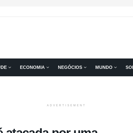
ÚDE
ECONOMIA
NEGÓCIOS
MUNDO
SO
ADVERTISEMENT
é atacada por uma