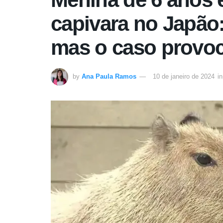
capivara no Japão:
mas o caso provoc
by
Ana Paula Ramos
10 de janeiro de 2024
in