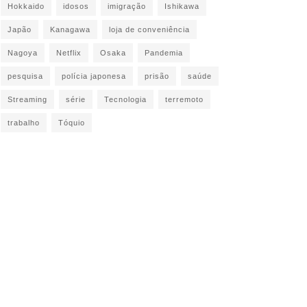
Hokkaido
idosos
imigração
Ishikawa
Japão
Kanagawa
loja de conveniência
Nagoya
Netflix
Osaka
Pandemia
pesquisa
polícia japonesa
prisão
saúde
Streaming
série
Tecnologia
terremoto
trabalho
Tóquio