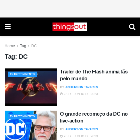
Home
Tag
DC
Tag:
DC
Trailer de The Flash anima fãs
ENTRETENIMENTO
pelo mundo
BY
ANDERSON TAVARES
28 DE JUNHO DE 2023
O grande recomeço da DC no
ENTRETENIMENTO
live-action
BY
ANDERSON TAVARES
28 DE JUNHO DE 2023