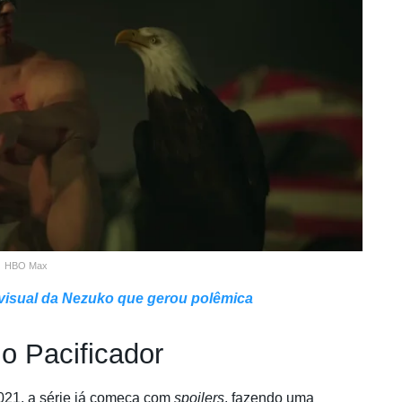
HBO Max
isual da Nezuko que gerou polêmica
o Pacificador
21, a série já começa com
spoilers
, fazendo uma