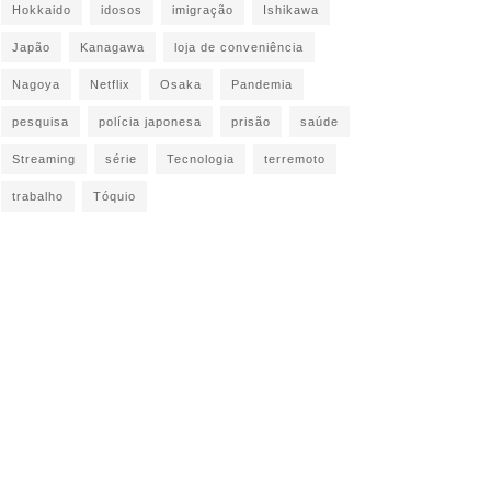
Hokkaido
idosos
imigração
Ishikawa
Japão
Kanagawa
loja de conveniência
Nagoya
Netflix
Osaka
Pandemia
pesquisa
polícia japonesa
prisão
saúde
Streaming
série
Tecnologia
terremoto
trabalho
Tóquio