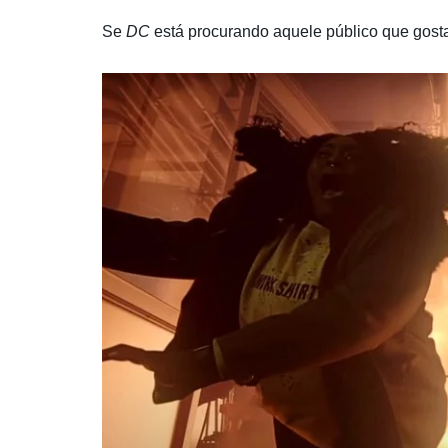
Se
DC
está procurando aquele público que gosta