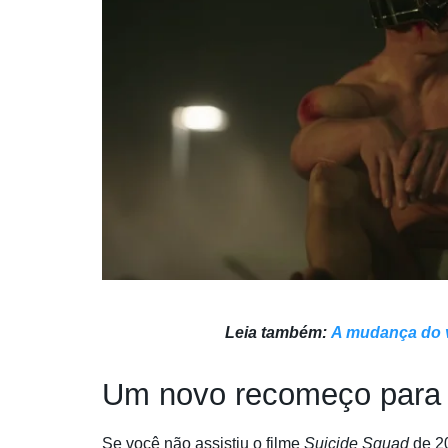
Leia também:
A mudança do v
Um novo recomeço para 
Se você não assistiu o filme
Suicide Squad
de 20