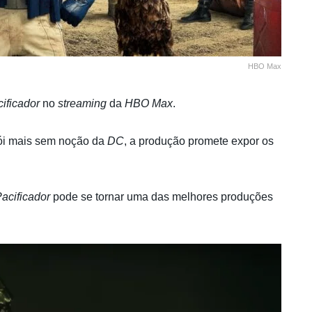
HBO Max
ificador
no
streaming
da
HBO Max
.
ói mais sem noção da
DC
, a produção promete expor os
acificador
pode se tornar uma das melhores produções