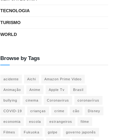
TECNOLOGIA
TURISMO
WORLD
Browse by Tags
acidente
Aichi
Amazon Prime Video
Animação
Anime
Apple Tv
Brasil
bullying
cinema
Coronavirus
coronavírus
COVID-19
crianças
crime
cão
Disney
economia
escola
estrangeiros
filme
Filmes
Fukuoka
golpe
governo japonês