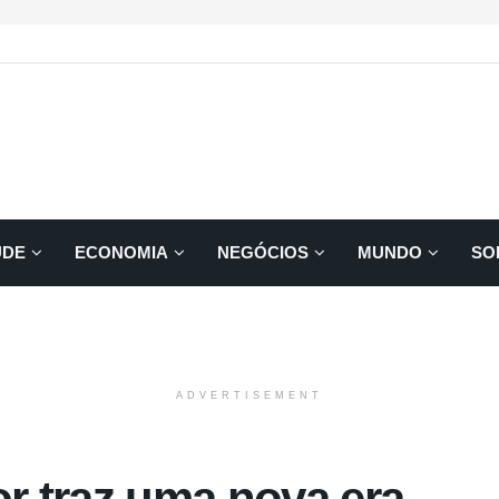
ÚDE
ECONOMIA
NEGÓCIOS
MUNDO
SO
ADVERTISEMENT
or traz uma nova era