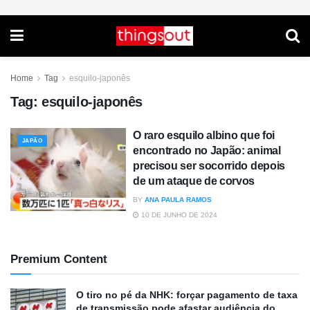
Home
Tag
esquilo-japonês
Tag:
esquilo-japonês
O raro esquilo albino que foi
JAPÃO
encontrado no Japão: animal
precisou ser socorrido depois
de um ataque de corvos
BY
ANA PAULA RAMOS
10 DE JUNHO DE 2024
Premium Content
O tiro no pé da NHK: forçar pagamento de taxa
de transmissão pode afastar audiência do