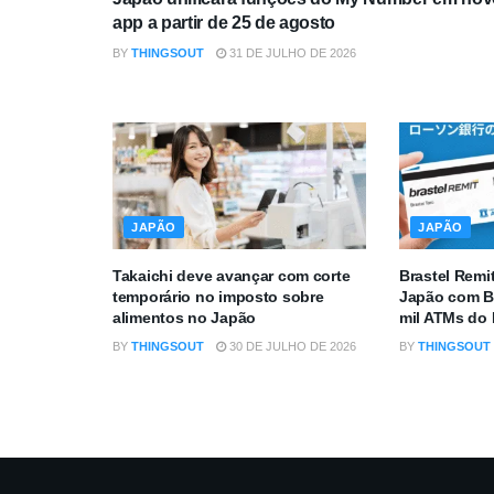
app a partir de 25 de agosto
BY
THINGSOUT
31 DE JULHO DE 2026
JAPÃO
JAPÃO
Takaichi deve avançar com corte
Brastel Remi
temporário no imposto sobre
Japão com B
alimentos no Japão
mil ATMs do
BY
THINGSOUT
30 DE JULHO DE 2026
BY
THINGSOUT