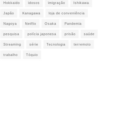
Hokkaido
idosos
imigração
Ishikawa
Japão
Kanagawa
loja de conveniência
Nagoya
Netflix
Osaka
Pandemia
pesquisa
polícia japonesa
prisão
saúde
Streaming
série
Tecnologia
terremoto
trabalho
Tóquio