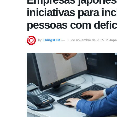
iniciativas para in
pessoas com defic
by
ThingsOut
6 de novembro de 2025
in
Japã