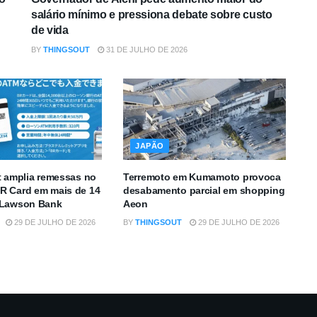
salário mínimo e pressiona debate sobre custo
de vida
BY
THINGSOUT
31 DE JULHO DE 2026
JAPÃO
t amplia remessas no
Terremoto em Kumamoto provoca
R Card em mais de 14
desabamento parcial em shopping
 Lawson Bank
Aeon
29 DE JULHO DE 2026
BY
THINGSOUT
29 DE JULHO DE 2026