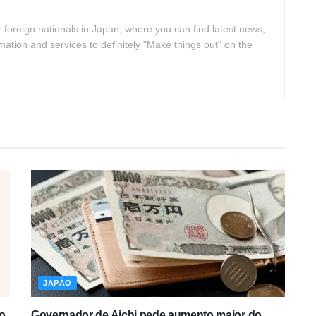
 foreign nationals in Japan, where you can find latest news,
rmation and services to definitely "Make things out" on the
JAPÃO
o
Governador de Aichi pede aumento maior do