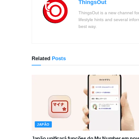
ThingsOut
ThingsOut is a new channel for
lifestyle hints and several info
best way.
Related
Posts
JAPÃO
Japão unificará funções do My Number em nov