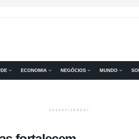
ÚDE
ECONOMIA
NEGÓCIOS
MUNDO
SO
ADVERTISEMENT
as fortalecem