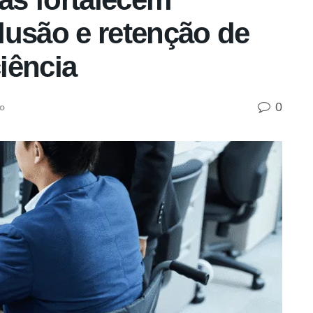
clusão e retenção de
iência
0
o