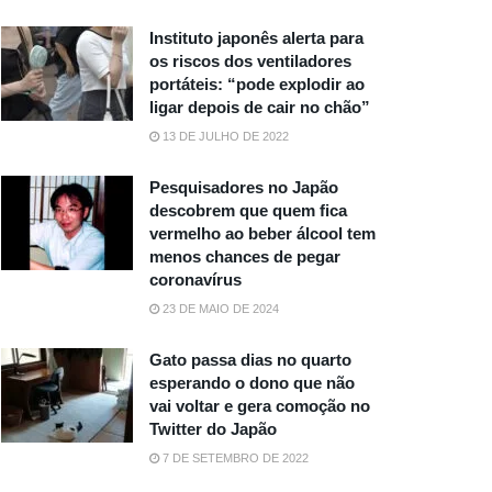
Instituto japonês alerta para
os riscos dos ventiladores
portáteis: “pode explodir ao
ligar depois de cair no chão”
13 DE JULHO DE 2022
Pesquisadores no Japão
descobrem que quem fica
vermelho ao beber álcool tem
menos chances de pegar
coronavírus
23 DE MAIO DE 2024
Gato passa dias no quarto
esperando o dono que não
vai voltar e gera comoção no
Twitter do Japão
7 DE SETEMBRO DE 2022