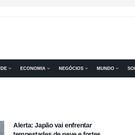
ÚDE
ECONOMIA
NEGÓCIOS
MUNDO
SO
Alerta: Japão vai enfrentar
tempestades de neve e fortes