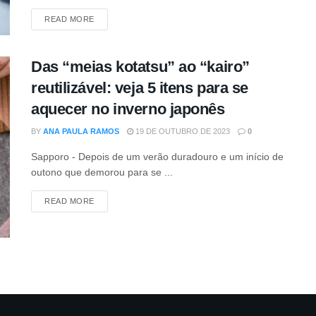
DETAILS
READ MORE
Das “meias kotatsu” ao “kairo”
reutilizável: veja 5 itens para se
aquecer no inverno japonês
BY
ANA PAULA RAMOS
19 DE OUTUBRO DE 2023
0
Sapporo - Depois de um verão duradouro e um início de
outono que demorou para se ...
DETAILS
READ MORE