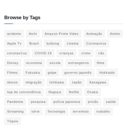
Browse by Tags
acidente
Aichi
Amazon Prime Video
Animação
Anime
Apple Tv
Brasil
bullying
cinema
Coronavirus
coronavírus
COVID-19
crianças
crime
cão
Disney
economia
escola
estrangeiros
filme
Filmes
Fukuoka
golpe
governo japonês
Hokkaido
idosos
imigração
Ishikawa
Japão
Kanagawa
loja de conveniência
Nagoya
Netflix
Osaka
Pandemia
pesquisa
polícia japonesa
prisão
saúde
Streaming
série
Tecnologia
terremoto
trabalho
Tóquio