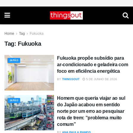
Home
Tag
Fukuoka
Tag:
Fukuoka
Fukuoka propõe subsídio para
JAPÃO
ar-condicionado e geladeira com
foco em eficiência energética
BY
THINGSOUT
5 DE JUNHO DE 2026
Homem que queria viajar ao sul
JAPÃO
do Japão acabou em sentido
norte por um erro ao pesquisar
rota de trem: “problema muito
comum”
BY
ANA PAULA RAMOS