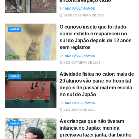
encontra espaço vazio
BY
ANA PAULA RAMOS
19 DE DEZEMBRO DE 2023
O curioso inseto que foi dado
JAPÃO
como extinto e reapareceu no
sul do Japão depois de 12 anos
sem registros
BY
ANA PAULA RAMOS
6 DE OUTUBRO DE 2023
Atividade física no calor: mais de
JAPÃO
20 alunos vão parar no hospital
depois de passar mal em escola
no sul do Japão
BY
ANA PAULA RAMOS
1 DE JUNHO DE 2023
As crianças que não tiveram
JAPÃO
infância no Japão: menina
precisava fazer janta, dar banho