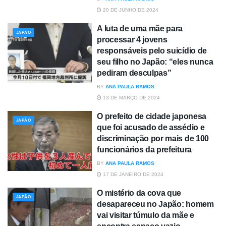
20 DE JUNHO DE 2024
A luta de uma mãe para
JAPÃO
processar 4 jovens
responsáveis pelo suicídio de
seu filho no Japão: “eles nunca
pediram desculpas”
BY
ANA PAULA RAMOS
13 DE MARÇO DE 2024
O prefeito de cidade japonesa
JAPÃO
que foi acusado de assédio e
discriminação por mais de 100
funcionários da prefeitura
BY
ANA PAULA RAMOS
17 DE JANEIRO DE 2024
O mistério da cova que
JAPÃO
desapareceu no Japão: homem
vai visitar túmulo da mãe e