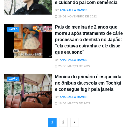
e cuidar do pai com demência
BY
ANA PAULA RAMOS
29 DE NOVEMBRO DE 2022
Pais de menina de 2 anos que
JAPÃO
morreu após tratamento de cárie
processam o dentista no Japão:
“ela estava estranha e ele disse
que era sono”
BY
ANA PAULA RAMOS
25 DE MARÇO DE 2022
Menina do primário é esquecida
JAPÃO
no ônibus da escola em Tochigi
e consegue fugir pela janela
BY
ANA PAULA RAMOS
16 DE MARÇO DE 2022
1
2