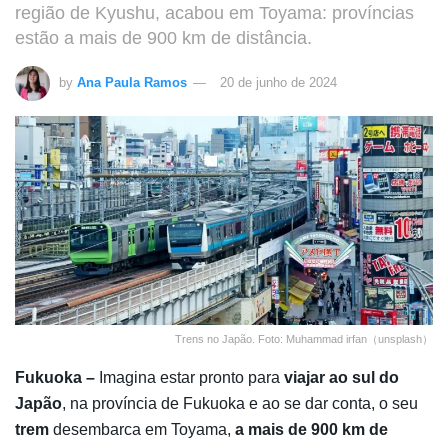
região de Kyushu, acabou em Toyama: províncias
estão a mais de 900 km de distância.
by
Ana Paula Ramos
20 de junho de 2024
Trens no Japão. Foto: Muhammad irfan（unsplash）
Fukuoka –
Imagina estar pronto para
viajar ao sul do
Japão
, na província de Fukuoka e ao se dar conta, o seu
trem
desembarca em Toyama,
a mais de 900 km de