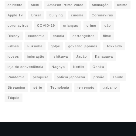
acidente
Aichi
Amazon Prime Video
Animação
Anime
Apple Tv
Brasil
bullying
cinema
Coronavirus
coronavírus
COVID-19
crianças
crime
cão
Disney
economia
escola
estrangeiros
filme
Filmes
Fukuoka
golpe
governo japonês
Hokkaido
idosos
imigração
Ishikawa
Japão
Kanagawa
loja de conveniência
Nagoya
Netflix
Osaka
Pandemia
pesquisa
polícia japonesa
prisão
saúde
Streaming
série
Tecnologia
terremoto
trabalho
Tóquio