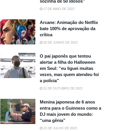
sozinha de 50 idosos”
17 DE MAIO DE 2022
Arcane: Animação do Netflix
bate 100% de aprovação da
crítica
28 DE JUNHO DE 2023
O pai japonês que tentou
alertar a filha do Halloween
em Seul: “eu liguei muitas
vezes, mas quem atendeu foi
a polícia”
31 DE OUTUBRO DE 2022
Menina japonesa de 6 anos
entra para o Guinness como a
DJ mais jovem do mundo:
“uma gênia”
21 DE JULHO DE 2023