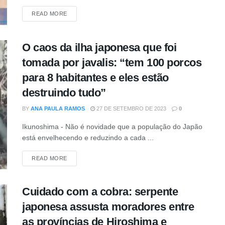
DETAILS
READ MORE
O caos da ilha japonesa que foi
tomada por javalis: “tem 100 porcos
para 8 habitantes e eles estão
destruindo tudo”
BY
ANA PAULA RAMOS
27 DE SETEMBRO DE 2023
0
Ikunoshima - Não é novidade que a população do Japão
está envelhecendo e reduzindo a cada ...
DETAILS
READ MORE
Cuidado com a cobra: serpente
japonesa assusta moradores entre
as províncias de Hiroshima e