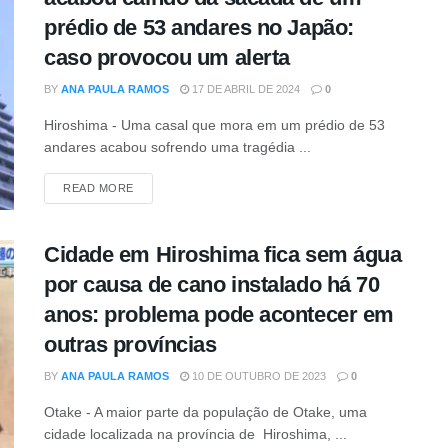
prédio de 53 andares no Japão:
caso provocou um alerta
BY
ANA PAULA RAMOS
17 DE ABRIL DE 2024
0
Hiroshima - Uma casal que mora em um prédio de 53
andares acabou sofrendo uma tragédia ...
DETAILS
READ MORE
Cidade em Hiroshima fica sem água
por causa de cano instalado há 70
anos: problema pode acontecer em
outras províncias
BY
ANA PAULA RAMOS
10 DE OUTUBRO DE 2023
0
Otake - A maior parte da população de Otake, uma
cidade localizada na província de Hiroshima, ...