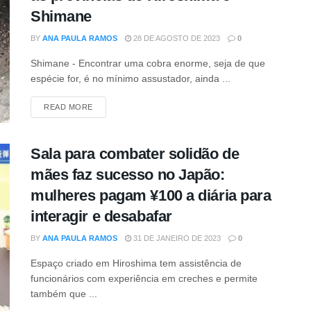
Shimane
BY
ANA PAULA RAMOS
28 DE AGOSTO DE 2023
0
Shimane - Encontrar uma cobra enorme, seja de que
espécie for, é no mínimo assustador, ainda ...
DETAILS
READ MORE
Sala para combater solidão de
mães faz sucesso no Japão:
mulheres pagam ¥100 a diária para
interagir e desabafar
BY
ANA PAULA RAMOS
31 DE JANEIRO DE 2023
0
Espaço criado em Hiroshima tem assistência de
funcionários com experiência em creches e permite
também que ...