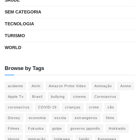
SAÚDE
SEM CATEGORIA
TECNOLOGIA
TURISMO
WORLD
Browse by Tags
acidente
Aichi
Amazon Prime Video
Animação
Anime
Apple Tv
Brasil
bullying
cinema
Coronavirus
coronavírus
COVID-19
crianças
crime
cão
Disney
economia
escola
estrangeiros
filme
Filmes
Fukuoka
golpe
governo japonês
Hokkaido
idosos
imigração
Ishikawa
Japão
Kanagawa