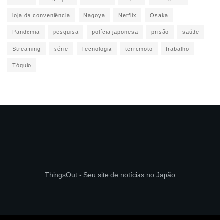
loja de conveniência
Nagoya
Netflix
Osaka
Pandemia
pesquisa
polícia japonesa
prisão
saúde
Streaming
série
Tecnologia
terremoto
trabalho
Tóquio
ThingsOut - Seu site de notícias no Japão