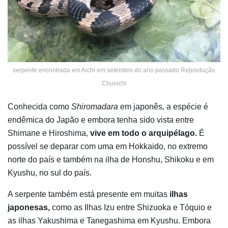
serpente encontrada em Aichi em setembro do ano passado Reprodução
Chunichi
Conhecida como
Shiromadara
em japonês
,
a espécie é
endêmica do Japão e embora tenha sido vista entre
Shimane e Hiroshima,
vive em todo o arquipélago.
É
possível se deparar com uma em Hokkaido, no extremo
norte do país e também na ilha de Honshu, Shikoku e em
Kyushu, no sul do país.
A serpente também está presente em muitas
ilhas
japonesas,
como as Ilhas Izu entre Shizuoka e Tóquio e
as ilhas Yakushima e Tanegashima em Kyushu. Embora