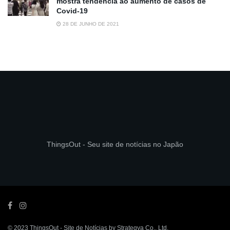
mostra tendência ao aumento de casos de
Covid-19
28 DE JUNHO DE 2021
ThingsOut - Seu site de notícias no Japão
© 2023
ThingsOut
- Site de Notícias by
Strategya Co., Ltd
.