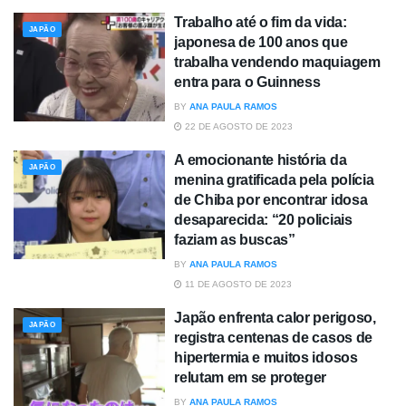
Trabalho até o fim da vida:
JAPÃO
japonesa de 100 anos que
trabalha vendendo maquiagem
entra para o Guinness
BY
ANA PAULA RAMOS
22 DE AGOSTO DE 2023
A emocionante história da
JAPÃO
menina gratificada pela polícia
de Chiba por encontrar idosa
desaparecida: “20 policiais
faziam as buscas”
BY
ANA PAULA RAMOS
11 DE AGOSTO DE 2023
Japão enfrenta calor perigoso,
JAPÃO
registra centenas de casos de
hipertermia e muitos idosos
relutam em se proteger
BY
ANA PAULA RAMOS