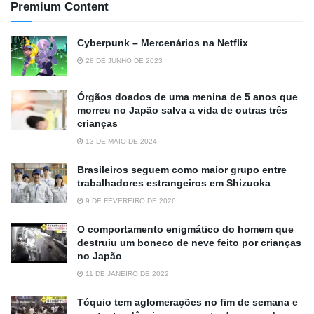
Premium Content
Cyberpunk – Mercenários na Netflix
28 DE JUNHO DE 2023
Órgãos doados de uma menina de 5 anos que
morreu no Japão salva a vida de outras três
crianças
13 DE MAIO DE 2024
Brasileiros seguem como maior grupo entre
trabalhadores estrangeiros em Shizuoka
9 DE FEVEREIRO DE 2026
O comportamento enigmático do homem que
destruiu um boneco de neve feito por crianças
no Japão
11 DE JANEIRO DE 2022
Tóquio tem aglomerações no fim de semana e