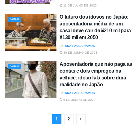
11 DE JULHO DE 2023
O futuro dos idosos no Japão:
JAPÃO
aposentadoria média de um
casal deve cair de ¥210 mil para
¥130 mil em 2050
BY
ANA PAULA RAMOS
30 DE JUNHO DE 2023
Aposentadoria que não paga as
JAPÃO
contas e dois empregos na
velhice: idoso fala sobre dura
realidade no Japão
BY
ANA PAULA RAMOS
5 DE JUNHO DE 2023
1
2