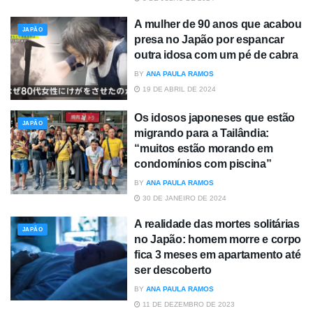
A mulher de 90 anos que acabou
JAPÃO
presa no Japão por espancar
outra idosa com um pé de cabra
BY
ANA PAULA RAMOS
19 DE ABRIL DE 2024
Os idosos japoneses que estão
JAPÃO
migrando para a Tailândia:
“muitos estão morando em
condomínios com piscina”
BY
ANA PAULA RAMOS
30 DE JANEIRO DE 2024
A realidade das mortes solitárias
JAPÃO
no Japão: homem morre e corpo
fica 3 meses em apartamento até
ser descoberto
BY
ANA PAULA RAMOS
11 DE DEZEMBRO DE 2023