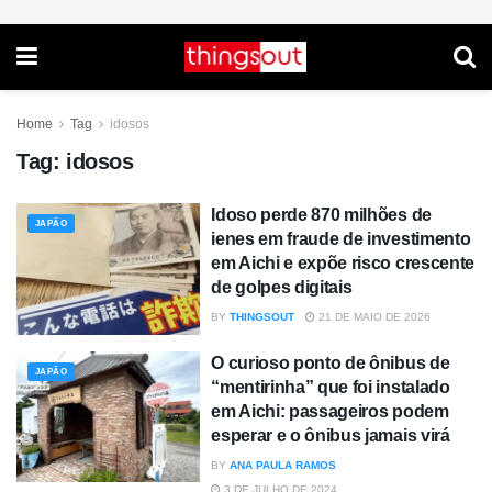
Home
Tag
idosos
Tag:
idosos
Idoso perde 870 milhões de
JAPÃO
ienes em fraude de investimento
em Aichi e expõe risco crescente
de golpes digitais
BY
THINGSOUT
21 DE MAIO DE 2026
O curioso ponto de ônibus de
JAPÃO
“mentirinha” que foi instalado
em Aichi: passageiros podem
esperar e o ônibus jamais virá
BY
ANA PAULA RAMOS
3 DE JULHO DE 2024