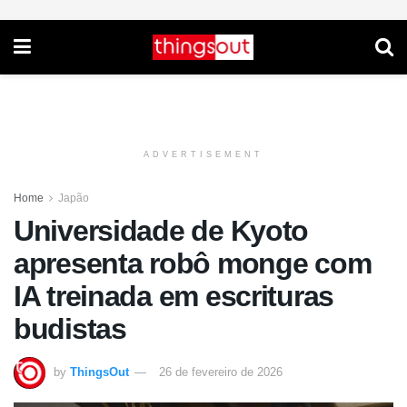
ADVERTISEMENT
Home
Japão
Universidade de Kyoto
apresenta robô monge com
IA treinada em escrituras
budistas
by
ThingsOut
26 de fevereiro de 2026