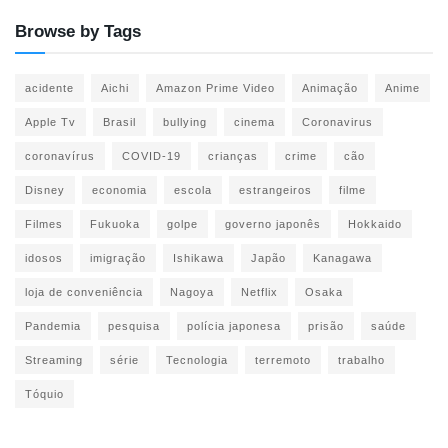
Browse by Tags
acidente
Aichi
Amazon Prime Video
Animação
Anime
Apple Tv
Brasil
bullying
cinema
Coronavirus
coronavírus
COVID-19
crianças
crime
cão
Disney
economia
escola
estrangeiros
filme
Filmes
Fukuoka
golpe
governo japonês
Hokkaido
idosos
imigração
Ishikawa
Japão
Kanagawa
loja de conveniência
Nagoya
Netflix
Osaka
Pandemia
pesquisa
polícia japonesa
prisão
saúde
Streaming
série
Tecnologia
terremoto
trabalho
Tóquio