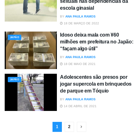
sexuais nas dependências da
escola ginasial
BY
ANA PAULA RAMOS
18 DE MARÇO DE 2022
Idoso deixa mala com ¥60
JAPÃO
milhões em prefeitura no Japão:
“façam algo útil”
BY
ANA PAULA RAMOS
18 DE MAIO DE 2021
Adolescentes são presos por
JAPÃO
jogar supercola em brinquedos
de parque em Tóquio
BY
ANA PAULA RAMOS
14 DE ABRIL DE 2021
1
2