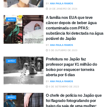
BY
ANA PAULA RAMOS
18 DE JANEIRO DE 2024
A família nos EUA que teve
JAPÃO
câncer depois de beber água
contaminada com PFAS:
substância foi detectada na água
potável do Japão
BY
ANA PAULA RAMOS
5 DE OUTUBRO DE 2023
Prefeitura no Japão faz
JAPÃO
professor pagar ¥1 milhão do
bolso por esquecer torneira
aberta por 6 dias
BY
ANA PAULA RAMOS
6 DE SETEMBRO DE 2023
O chefe de polícia no Japão que
JAPÃO
foi flagrado fotografando por
baixo da saia de uma mulher: