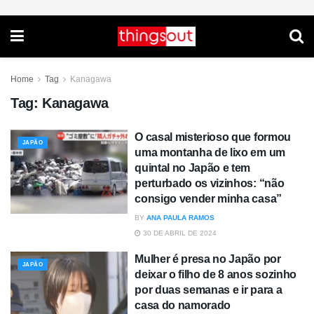
Home
Tag
Kanagawa
Tag:
Kanagawa
O casal misterioso que formou
JAPÃO
uma montanha de lixo em um
quintal no Japão e tem
perturbado os vizinhos: “não
consigo vender minha casa”
BY
ANA PAULA RAMOS
30 DE ABRIL DE 2024
Mulher é presa no Japão por
JAPÃO
deixar o filho de 8 anos sozinho
por duas semanas e ir para a
casa do namorado