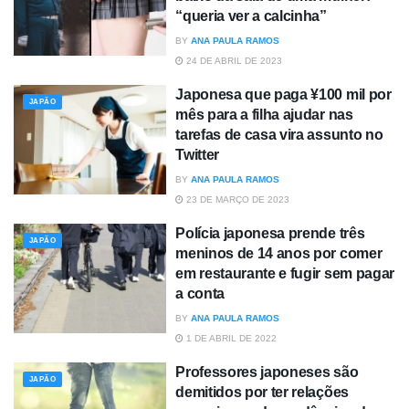
“queria ver a calcinha”
BY
ANA PAULA RAMOS
24 DE ABRIL DE 2023
Japonesa que paga ¥100 mil por
JAPÃO
mês para a filha ajudar nas
tarefas de casa vira assunto no
Twitter
BY
ANA PAULA RAMOS
23 DE MARÇO DE 2023
Polícia japonesa prende três
JAPÃO
meninos de 14 anos por comer
em restaurante e fugir sem pagar
a conta
BY
ANA PAULA RAMOS
1 DE ABRIL DE 2022
Professores japoneses são
JAPÃO
demitidos por ter relações