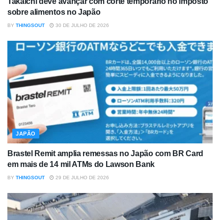
Takaichi deve avançar com corte temporário no imposto
sobre alimentos no Japão
BY
THINGSOUT
30 DE JULHO DE 2026
JAPÃO
Brastel Remit amplia remessas no Japão com BR Card
em mais de 14 mil ATMs do Lawson Bank
BY
THINGSOUT
29 DE JULHO DE 2026