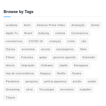
Browse by Tags
acidente
Aichi
Amazon Prime Video
Animação
Anime
Apple Tv
Brasil
bullying
cinema
Coronavirus
coronavírus
COVID-19
crianças
crime
cão
Disney
economia
escola
estrangeiros
filme
Filmes
Fukuoka
golpe
governo japonês
Hokkaido
idosos
imigração
Ishikawa
Japão
Kanagawa
loja de conveniência
Nagoya
Netflix
Osaka
Pandemia
pesquisa
polícia japonesa
prisão
saúde
Streaming
série
Tecnologia
terremoto
trabalho
Tóquio