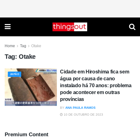
Home
Tag
Otake
Tag:
Otake
Cidade em Hiroshima fica sem
JAPÃO
água por causa de cano
instalado há 70 anos: problema
pode acontecer em outras
províncias
BY
ANA PAULA RAMOS
10 DE OUTUBRO DE 2023
Premium Content