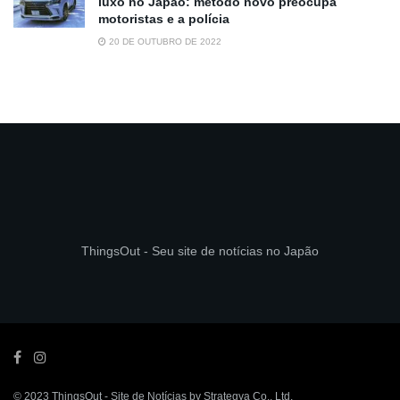
luxo no Japão: método novo preocupa
motoristas e a polícia
20 DE OUTUBRO DE 2022
ThingsOut - Seu site de notícias no Japão
© 2023
ThingsOut
- Site de Notícias by
Strategya Co., Ltd
.