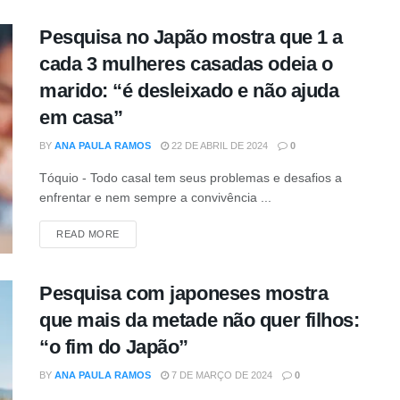
Pesquisa no Japão mostra que 1 a
cada 3 mulheres casadas odeia o
marido: “é desleixado e não ajuda
em casa”
BY
ANA PAULA RAMOS
22 DE ABRIL DE 2024
0
Tóquio - Todo casal tem seus problemas e desafios a
enfrentar e nem sempre a convivência ...
DETAILS
READ MORE
Pesquisa com japoneses mostra
que mais da metade não quer filhos:
“o fim do Japão”
BY
ANA PAULA RAMOS
7 DE MARÇO DE 2024
0