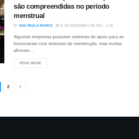
são compreendidas no período
menstrual
BY
ANA PAULA RAMOS
31 DE DEZEMBRO DE 2021
0
Algumas empresas possuem sistemas de apoio para as
funcionárias com sintomas de menstrução, mas muitas
afirmam ...
DETAILS
READ MORE
2