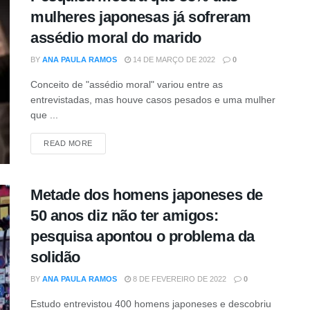
mulheres japonesas já sofreram
assédio moral do marido
BY
ANA PAULA RAMOS
14 DE MARÇO DE 2022
0
Conceito de "assédio moral" variou entre as
entrevistadas, mas houve casos pesados e uma mulher
que ...
DETAILS
READ MORE
Metade dos homens japoneses de
50 anos diz não ter amigos:
pesquisa apontou o problema da
solidão
BY
ANA PAULA RAMOS
8 DE FEVEREIRO DE 2022
0
Estudo entrevistou 400 homens japoneses e descobriu