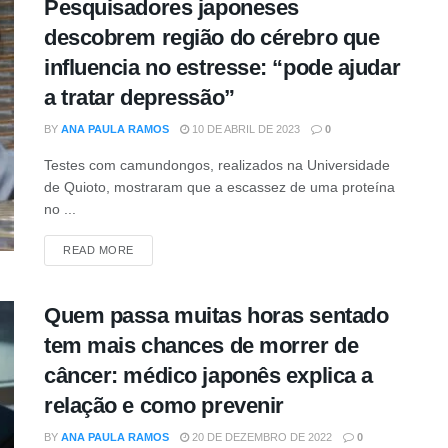
Pesquisadores japoneses
descobrem região do cérebro que
influencia no estresse: “pode ajudar
a tratar depressão”
BY
ANA PAULA RAMOS
10 DE ABRIL DE 2023
0
Testes com camundongos, realizados na Universidade
de Quioto, mostraram que a escassez de uma proteína
no ...
DETAILS
READ MORE
Quem passa muitas horas sentado
tem mais chances de morrer de
câncer: médico japonês explica a
relação e como prevenir
BY
ANA PAULA RAMOS
20 DE DEZEMBRO DE 2022
0