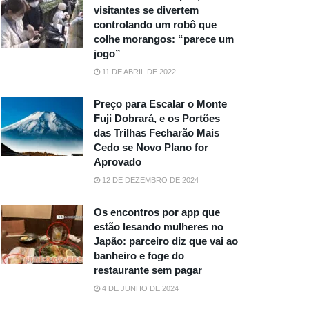
visitantes se divertem
controlando um robô que
colhe morangos: “parece um
jogo”
11 DE ABRIL DE 2022
Preço para Escalar o Monte
Fuji Dobrará, e os Portões
das Trilhas Fecharão Mais
Cedo se Novo Plano for
Aprovado
12 DE DEZEMBRO DE 2024
Os encontros por app que
estão lesando mulheres no
Japão: parceiro diz que vai ao
banheiro e foge do
restaurante sem pagar
4 DE JUNHO DE 2024