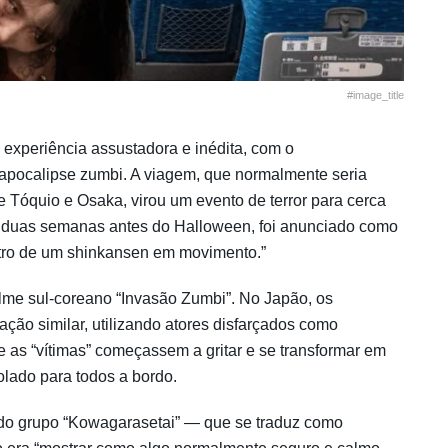
#image_title
experiência assustadora e inédita, com o
apocalipse zumbi. A viagem, que normalmente seria
e Tóquio e Osaka, virou um evento de terror para cerca
e duas semanas antes do Halloween, foi anunciado como
tro de um shinkansen em movimento.”
filme sul-coreano “Invasão Zumbi”. No Japão, os
ão similar, utilizando atores disfarçados como
as “vítimas” começassem a gritar e se transformar em
olado para todos a bordo.
 do grupo “Kowagarasetai” — que se traduz como