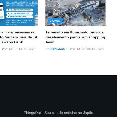
JAPÃO
t amplia remessas no
Terremoto em Kumamoto provoca
R Card em mais de 14
desabamento parcial em shopping
 Lawson Bank
Aeon
29 DE JULHO DE 2026
BY
THINGSOUT
29 DE JULHO DE 2026
ThingsOut - Seu site de notícias no Japão