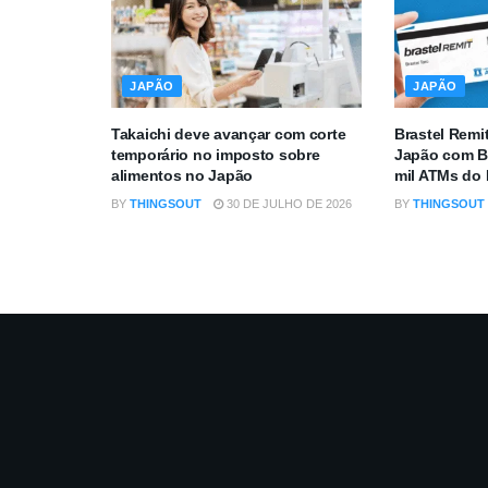
JAPÃO
JAPÃO
Takaichi deve avançar com corte
Brastel Remi
temporário no imposto sobre
Japão com B
alimentos no Japão
mil ATMs do
BY
THINGSOUT
30 DE JULHO DE 2026
BY
THINGSOUT