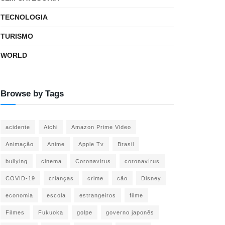
TECNOLOGIA
TURISMO
WORLD
Browse by Tags
acidente
Aichi
Amazon Prime Video
Animação
Anime
Apple Tv
Brasil
bullying
cinema
Coronavirus
coronavírus
COVID-19
crianças
crime
cão
Disney
economia
escola
estrangeiros
filme
Filmes
Fukuoka
golpe
governo japonês