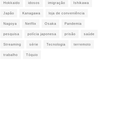
Hokkaido
idosos
imigração
Ishikawa
Japão
Kanagawa
loja de conveniência
Nagoya
Netflix
Osaka
Pandemia
pesquisa
polícia japonesa
prisão
saúde
Streaming
série
Tecnologia
terremoto
trabalho
Tóquio