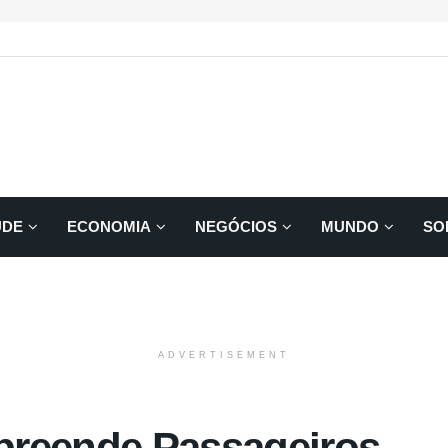
ÚDE
ECONOMIA
NEGÓCIOS
MUNDO
SO
ADVERTISEMENT
preende Passageiros