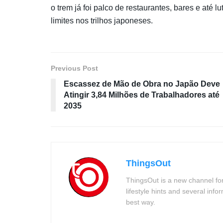
o trem já foi palco de restaurantes, bares e até 
limites nos trilhos japoneses.
Previous Post
Escassez de Mão de Obra no Japão Deve
Atingir 3,84 Milhões de Trabalhadores até
2035
ThingsOut
ThingsOut is a new channel for
lifestyle hints and several info
best way.