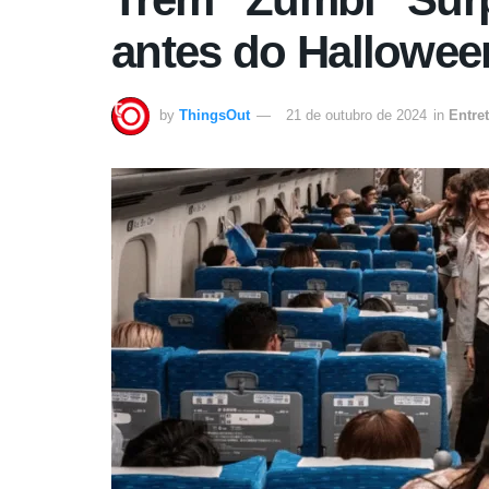
antes do Hallowee
by
ThingsOut
21 de outubro de 2024
in
Entre