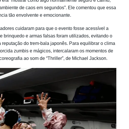
o era “mostrar como algo normalmente seguro e calmo,
 ambiente de caos em segundos”. Ele comentou que essa
ência tão envolvente e emocionante.
izadores cuidaram para que o evento fosse acessível a
 brinquedo e armas falsas foram utilizados, evitando o
a reputação do trem-bala japonês. Para equilibrar o clima
torcida zumbis e mágicos, intercalaram os momentos de
 coreografia ao som de “Thriller”, de Michael Jackson.