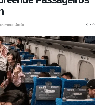
n
0
tenimento
,
Japão