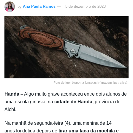
by
Ana Paula Ramos
5 de dezembro de 2023
Foto de Igor bispo na Unsplash (imagem ilustrativa).
Handa –
Algo muito grave aconteceu entre dois alunos de
uma escola ginasial na
cidade de Handa,
província de
Aichi.
Na manhã de segunda-feira (4), uma menina de 14
anos foi detida depois de
tirar uma faca da mochila
e