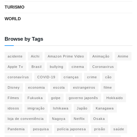
TURISMO
WORLD
Browse by Tags
acidente
Aichi
Amazon Prime Video
Animação
Anime
Apple Tv
Brasil
bullying
cinema
Coronavirus
coronavírus
COVID-19
crianças
crime
cão
Disney
economia
escola
estrangeiros
filme
Filmes
Fukuoka
golpe
governo japonês
Hokkaido
idosos
imigração
Ishikawa
Japão
Kanagawa
loja de conveniência
Nagoya
Netflix
Osaka
Pandemia
pesquisa
polícia japonesa
prisão
saúde