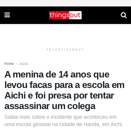
ADVERTISEMENT
Home
Japão
A menina de 14 anos que
levou facas para a escola em
Aichi e foi presa por tentar
assassinar um colega
Saiba mais sobre o incidente que aconteceu em
uma escola ginasial na cidade de Handa, em Aichi.