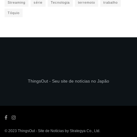
Streaming
série
Tecnologia
terremoto
trabalho
Tóquio
ThingsOut - Seu site de notícias no Japão
© 2023
ThingsOut
- Site de Notícias by
Strategya Co., Ltd
.