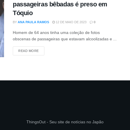
passageiras bêbadas é preso em
Tóquio
BY
ANA PAULA RAMOS
12 DE MAIO DE 2023
0
Homem de 64 anos tinha uma coleção de fotos
obscenas de passageiras que estavam alcoolizadas e ...
DETAILS
READ MORE
ThingsOut - Seu site de notícias no Japão