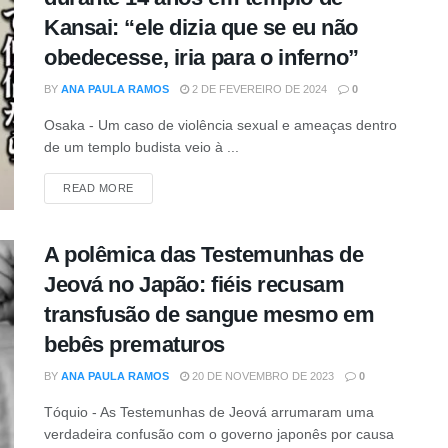
Kansai: “ele dizia que se eu não
obedecesse, iria para o inferno”
BY
ANA PAULA RAMOS
2 DE FEVEREIRO DE 2024
0
Osaka - Um caso de violência sexual e ameaças dentro
de um templo budista veio à ...
DETAILS
READ MORE
A polêmica das Testemunhas de
Jeová no Japão: fiéis recusam
transfusão de sangue mesmo em
bebês prematuros
BY
ANA PAULA RAMOS
20 DE NOVEMBRO DE 2023
0
Tóquio - As Testemunhas de Jeová arrumaram uma
verdadeira confusão com o governo japonês por causa