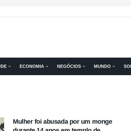
ÚDE
ECONOMIA
NEGÓCIOS
MUNDO
SO
Mulher foi abusada por um monge
durante 14 anos em templo de