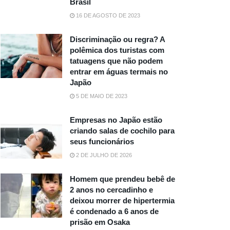
Brasil
16 DE AGOSTO DE 2023
Discriminação ou regra? A
polêmica dos turistas com
tatuagens que não podem
entrar em águas termais no
Japão
5 DE MAIO DE 2023
Empresas no Japão estão
criando salas de cochilo para
seus funcionários
2 DE JULHO DE 2026
Homem que prendeu bebê de
2 anos no cercadinho e
deixou morrer de hipertermia
é condenado a 6 anos de
prisão em Osaka