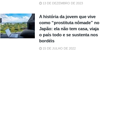
13 DE DEZEMBRO DE 2023
A história da jovem que vive
como “prostituta nômade” no
Japão: ela não tem casa, viaja
o país todo e se sustenta nos
bordéis
15 DE JULHO DE 2022