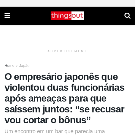
ADVERTISEMENT
Home
Japão
O empresário japonês que
violentou duas funcionárias
após ameaças para que
saíssem juntos: “se recusar
vou cortar o bônus”
Um encontro em um bar que parecia uma