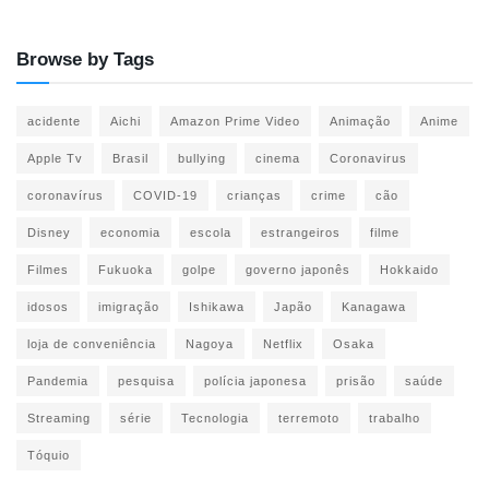
Browse by Tags
acidente
Aichi
Amazon Prime Video
Animação
Anime
Apple Tv
Brasil
bullying
cinema
Coronavirus
coronavírus
COVID-19
crianças
crime
cão
Disney
economia
escola
estrangeiros
filme
Filmes
Fukuoka
golpe
governo japonês
Hokkaido
idosos
imigração
Ishikawa
Japão
Kanagawa
loja de conveniência
Nagoya
Netflix
Osaka
Pandemia
pesquisa
polícia japonesa
prisão
saúde
Streaming
série
Tecnologia
terremoto
trabalho
Tóquio