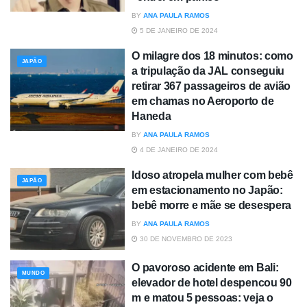
BY
ANA PAULA RAMOS
5 DE JANEIRO DE 2024
O milagre dos 18 minutos: como
JAPÃO
a tripulação da JAL conseguiu
retirar 367 passageiros de avião
em chamas no Aeroporto de
Haneda
BY
ANA PAULA RAMOS
4 DE JANEIRO DE 2024
Idoso atropela mulher com bebê
JAPÃO
em estacionamento no Japão:
bebê morre e mãe se desespera
BY
ANA PAULA RAMOS
30 DE NOVEMBRO DE 2023
O pavoroso acidente em Bali:
MUNDO
elevador de hotel despencou 90
m e matou 5 pessoas: veja o