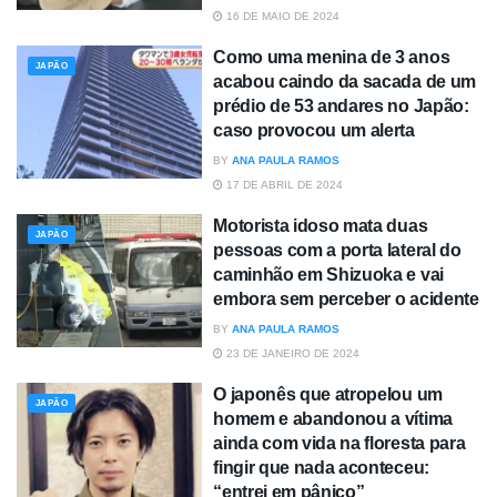
16 DE MAIO DE 2024
Como uma menina de 3 anos
JAPÃO
acabou caindo da sacada de um
prédio de 53 andares no Japão:
caso provocou um alerta
BY
ANA PAULA RAMOS
17 DE ABRIL DE 2024
Motorista idoso mata duas
JAPÃO
pessoas com a porta lateral do
caminhão em Shizuoka e vai
embora sem perceber o acidente
BY
ANA PAULA RAMOS
23 DE JANEIRO DE 2024
O japonês que atropelou um
JAPÃO
homem e abandonou a vítima
ainda com vida na floresta para
fingir que nada aconteceu:
“entrei em pânico”