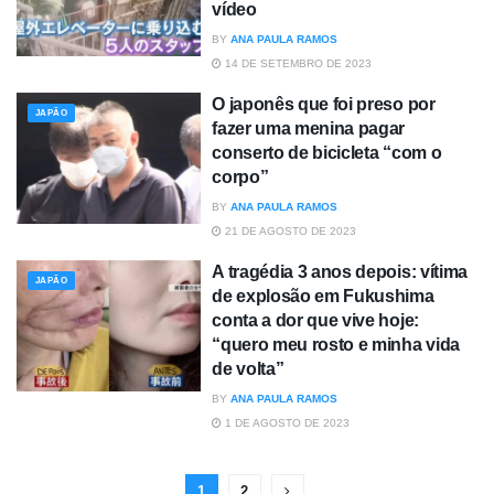
vídeo
BY
ANA PAULA RAMOS
14 DE SETEMBRO DE 2023
O japonês que foi preso por
JAPÃO
fazer uma menina pagar
conserto de bicicleta “com o
corpo”
BY
ANA PAULA RAMOS
21 DE AGOSTO DE 2023
A tragédia 3 anos depois: vítima
JAPÃO
de explosão em Fukushima
conta a dor que vive hoje:
“quero meu rosto e minha vida
de volta”
BY
ANA PAULA RAMOS
1 DE AGOSTO DE 2023
1
2