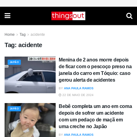
Home
Tag
acidente
Tag:
acidente
Menina de 2 anos morre depois
JAPÃO
de ficar com o pescoço preso na
janela do carro em Tóquio: caso
gerou alerta de acidentes
BY
ANA PAULA RAMOS
22 DE MAIO DE 2024
Bebê completa um ano em coma
JAPÃO
depois de sofrer um acidente
com um pedaço de maçã em
uma creche no Japão
BY
ANA PAULA RAMOS