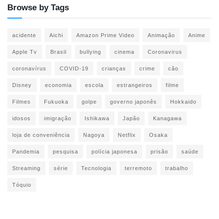
Browse by Tags
acidente
Aichi
Amazon Prime Video
Animação
Anime
Apple Tv
Brasil
bullying
cinema
Coronavirus
coronavírus
COVID-19
crianças
crime
cão
Disney
economia
escola
estrangeiros
filme
Filmes
Fukuoka
golpe
governo japonês
Hokkaido
idosos
imigração
Ishikawa
Japão
Kanagawa
loja de conveniência
Nagoya
Netflix
Osaka
Pandemia
pesquisa
polícia japonesa
prisão
saúde
Streaming
série
Tecnologia
terremoto
trabalho
Tóquio