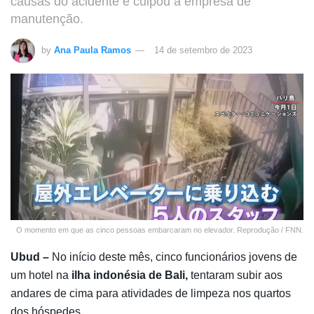
causas do acidente e culpou a empresa de
manutenção.
by
Ana Paula Ramos
14 de setembro de 2023
O momento em que as cinco pessoas embarcaram no elevador. Reprodução / FNN.
Ubud –
No início deste mês, cinco funcionários jovens de
um hotel na
ilha indonésia de Bali,
tentaram subir aos
andares de cima para atividades de limpeza nos quartos
dos hóspedes.