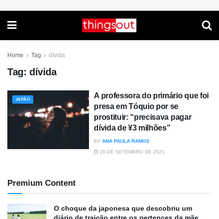
Home
Tag
dívida
Tag:
dívida
A professora do primário que foi
JAPÃO
presa em Tóquio por se
prostituir: “precisava pagar
dívida de ¥3 milhões”
BY
ANA PAULA RAMOS
20 DE SETEMBRO DE 2021
Premium Content
O choque da japonesa que descobriu um
diário de traição entre os pertences da mãe