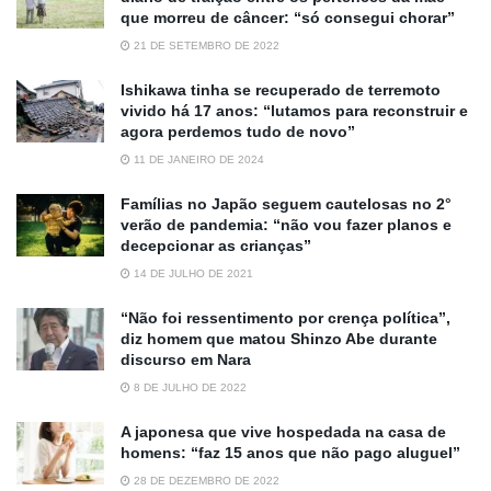
que morreu de câncer: “só consegui chorar”
21 DE SETEMBRO DE 2022
Ishikawa tinha se recuperado de terremoto
vivido há 17 anos: “lutamos para reconstruir e
agora perdemos tudo de novo”
11 DE JANEIRO DE 2024
Famílias no Japão seguem cautelosas no 2°
verão de pandemia: “não vou fazer planos e
decepcionar as crianças”
14 DE JULHO DE 2021
“Não foi ressentimento por crença política”,
diz homem que matou Shinzo Abe durante
discurso em Nara
8 DE JULHO DE 2022
A japonesa que vive hospedada na casa de
homens: “faz 15 anos que não pago aluguel”
28 DE DEZEMBRO DE 2022