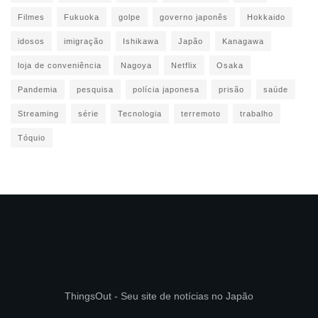
Filmes
Fukuoka
golpe
governo japonês
Hokkaido
idosos
imigração
Ishikawa
Japão
Kanagawa
loja de conveniência
Nagoya
Netflix
Osaka
Pandemia
pesquisa
polícia japonesa
prisão
saúde
Streaming
série
Tecnologia
terremoto
trabalho
Tóquio
ThingsOut - Seu site de notícias no Japão