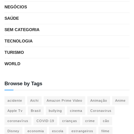
NEGÓCIOS
SAÚDE
SEM CATEGORIA
TECNOLOGIA
TURISMO
WORLD
Browse by Tags
acidente
Aichi
Amazon Prime Video
Animação
Anime
Apple Tv
Brasil
bullying
cinema
Coronavirus
coronavírus
COVID-19
crianças
crime
cão
Disney
economia
escola
estrangeiros
filme