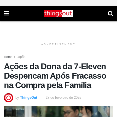
ADVERTISEMENT
Home
Japão
Ações da Dona da 7-Eleven
Despencam Após Fracasso
na Compra pela Família
by
ThingsOut
27 de fevereiro de 2025