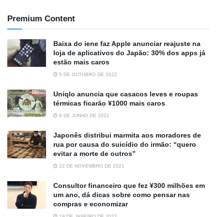
Premium Content
Baixa do iene faz Apple anunciar reajuste na
loja de aplicativos do Japão: 30% dos apps já
estão mais caros
5 DE OUTUBRO DE 2022
Uniqlo anuncia que casacos leves e roupas
térmicas ficarão ¥1000 mais caros
9 DE JUNHO DE 2022
Japonês distribui marmita aos moradores de
rua por causa do suicídio do irmão: “quero
evitar a morte de outros”
22 DE NOVEMBRO DE 2021
Consultor financeiro que fez ¥300 milhões em
um ano, dá dicas sobre como pensar nas
compras e economizar
19 DE JANEIRO DE 2022