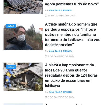
agora perdemos tudo de novo”
BY
ANA PAULA RAMOS
11 DE JANEIRO DE 2024
A triste história do homem que
JAPÃO
perdeu a esposa, os 4 filhos e
outros membros da família no
terremoto de Ishikawa: “não vou
desistir por eles”
BY
ANA PAULA RAMOS
9 DE JANEIRO DE 2024
A história impressionante da
JAPÃO
idosa de 90 anos que foi
resgatada depois de 124 horas
embaixo de escombros em
Ishikawa
BY
ANA PAULA RAMOS
8 DE JANEIRO DE 2024