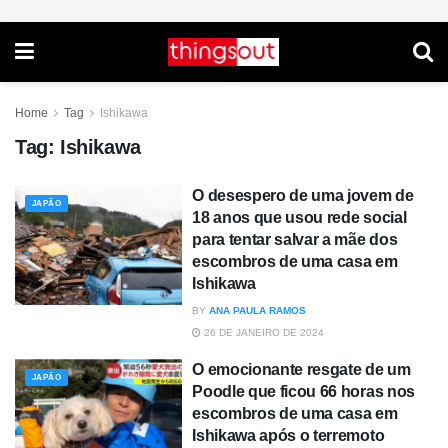
Home
Tag
Ishikawa
Tag:
Ishikawa
O desespero de uma jovem de
JAPÃO
18 anos que usou rede social
para tentar salvar a mãe dos
escombros de uma casa em
Ishikawa
BY
ANA PAULA RAMOS
26 DE JANEIRO DE 2024
O emocionante resgate de um
JAPÃO
Poodle que ficou 66 horas nos
escombros de uma casa em
Ishikawa após o terremoto