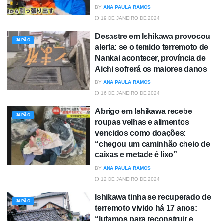
BY
ANA PAULA RAMOS
19 DE JANEIRO DE 2024
Desastre em Ishikawa provocou
JAPÃO
alerta: se o temido terremoto de
Nankai acontecer, província de
Aichi sofrerá os maiores danos
BY
ANA PAULA RAMOS
16 DE JANEIRO DE 2024
Abrigo em Ishikawa recebe
JAPÃO
roupas velhas e alimentos
vencidos como doações:
“chegou um caminhão cheio de
caixas e metade é lixo”
BY
ANA PAULA RAMOS
12 DE JANEIRO DE 2024
Ishikawa tinha se recuperado de
JAPÃO
terremoto vivido há 17 anos:
“lutamos para reconstruir e