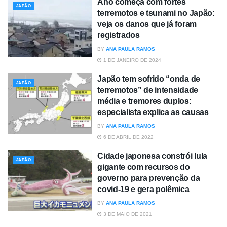
Ano começa com fortes
JAPÃO
terremotos e tsunami no Japão:
veja os danos que já foram
registrados
BY
ANA PAULA RAMOS
1 DE JANEIRO DE 2024
Japão tem sofrido “onda de
JAPÃO
terremotos” de intensidade
média e tremores duplos:
especialista explica as causas
BY
ANA PAULA RAMOS
6 DE ABRIL DE 2022
Cidade japonesa constrói lula
JAPÃO
gigante com recursos do
governo para prevenção da
covid-19 e gera polêmica
BY
ANA PAULA RAMOS
3 DE MAIO DE 2021