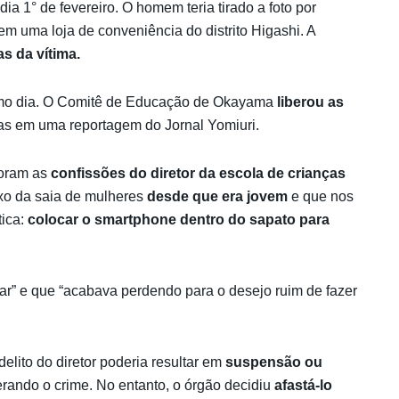
a 1° de fevereiro. O homem teria tirado a foto por
m uma loja de conveniência do distrito Higashi. A
as da vítima.
esmo dia. O Comitê de Educação de Okayama
liberou as
as em uma reportagem do Jornal Yomiuri.
foram as
confissões do diretor da escola de crianças
ixo da saia de mulheres
desde que era jovem
e que nos
tica:
colocar o smartphone dentro do sapato para
ar” e que “acabava perdendo para o desejo ruim de fazer
elito do diretor poderia resultar em
suspensão ou
erando o crime. No entanto, o órgão decidiu
afastá-lo