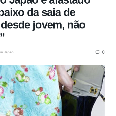
baixo da saia de
o desde jovem, não
”
0
in
Japão