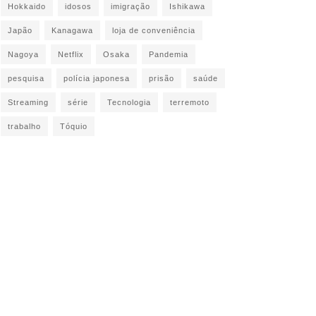
Hokkaido
idosos
imigração
Ishikawa
Japão
Kanagawa
loja de conveniência
Nagoya
Netflix
Osaka
Pandemia
pesquisa
polícia japonesa
prisão
saúde
Streaming
série
Tecnologia
terremoto
trabalho
Tóquio