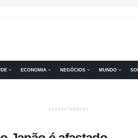
ÚDE
ECONOMIA
NEGÓCIOS
MUNDO
SO
ADVERTISEMENT
no Japão é afastado