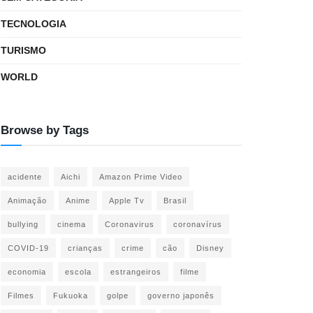
TECNOLOGIA
TURISMO
WORLD
Browse by Tags
acidente
Aichi
Amazon Prime Video
Animação
Anime
Apple Tv
Brasil
bullying
cinema
Coronavirus
coronavírus
COVID-19
crianças
crime
cão
Disney
economia
escola
estrangeiros
filme
Filmes
Fukuoka
golpe
governo japonês