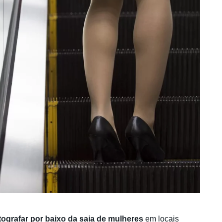
ografar por baixo da saia de mulheres
em locais