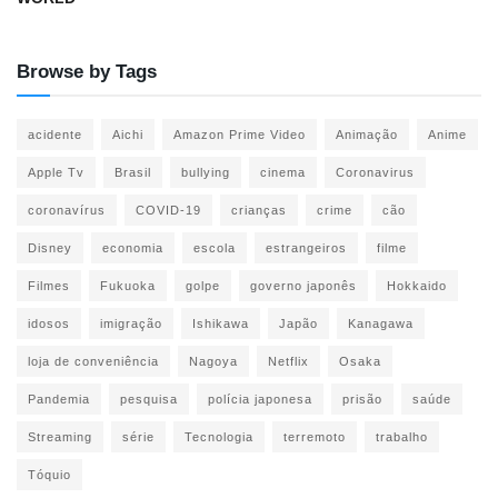
Browse by Tags
acidente
Aichi
Amazon Prime Video
Animação
Anime
Apple Tv
Brasil
bullying
cinema
Coronavirus
coronavírus
COVID-19
crianças
crime
cão
Disney
economia
escola
estrangeiros
filme
Filmes
Fukuoka
golpe
governo japonês
Hokkaido
idosos
imigração
Ishikawa
Japão
Kanagawa
loja de conveniência
Nagoya
Netflix
Osaka
Pandemia
pesquisa
polícia japonesa
prisão
saúde
Streaming
série
Tecnologia
terremoto
trabalho
Tóquio