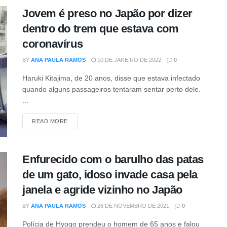
Jovem é preso no Japão por dizer
dentro do trem que estava com
coronavírus
BY
ANA PAULA RAMOS
10 DE JANEIRO DE 2022
0
Haruki Kitajima, de 20 anos, disse que estava infectado
quando alguns passageiros tentaram sentar perto dele.
...
DETAILS
READ MORE
Enfurecido com o barulho das patas
de um gato, idoso invade casa pela
janela e agride vizinho no Japão
BY
ANA PAULA RAMOS
26 DE NOVEMBRO DE 2021
0
Polícia de Hyogo prendeu o homem de 65 anos e falou