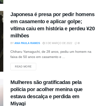
Japonesa é presa por pedir homens
em casamento e aplicar golpe;
vítima caiu em história e perdeu ¥20
milhões
BY
ANA PAULA RAMOS
3 DE MARÇO DE 2022
0
Chiharu Yamaguchi, de 28 anos, pediu um homem na
faixa de 50 anos em casamento e ...
DETAILS
READ MORE
Mulheres são gratificadas pela
polícia por acolher menina que
estava descalça e perdida em
Miyagi