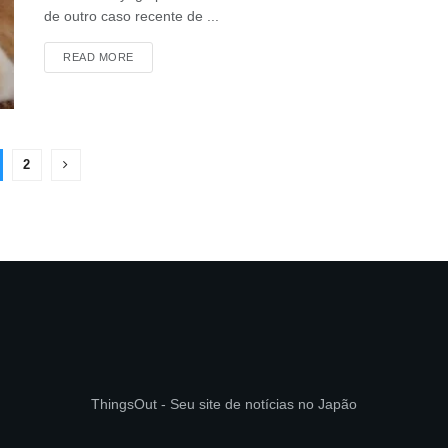
de outro caso recente de ...
DETAILS
READ MORE
2
ThingsOut - Seu site de notícias no Japão