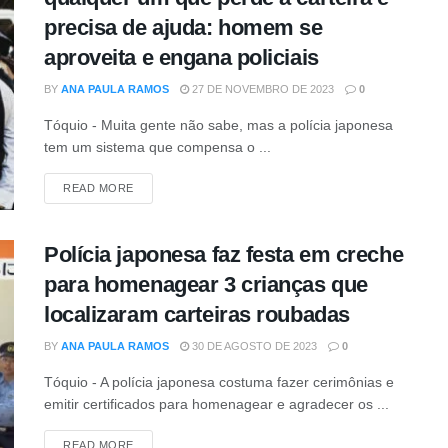
precisa de ajuda: homem se
aproveita e engana policiais
BY
ANA PAULA RAMOS
27 DE NOVEMBRO DE 2023
0
Tóquio - Muita gente não sabe, mas a polícia japonesa
tem um sistema que compensa o ...
DETAILS
READ MORE
Polícia japonesa faz festa em creche
para homenagear 3 crianças que
localizaram carteiras roubadas
BY
ANA PAULA RAMOS
30 DE AGOSTO DE 2023
0
Tóquio - A polícia japonesa costuma fazer cerimônias e
emitir certificados para homenagear e agradecer os ...
DETAILS
READ MORE