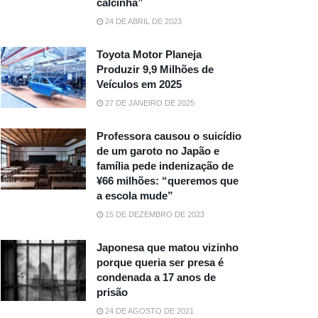
calcinha”
24 DE ABRIL DE 2023
Toyota Motor Planeja
Produzir 9,9 Milhões de
Veículos em 2025
27 DE JANEIRO DE 2025
Professora causou o suicídio
de um garoto no Japão e
família pede indenização de
¥66 milhões: “queremos que
a escola mude”
15 DE DEZEMBRO DE 2023
Japonesa que matou vizinho
porque queria ser presa é
condenada a 17 anos de
prisão
24 DE AGOSTO DE 2021