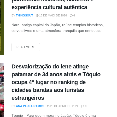
experiência cultural autêntica
BY
THINGSOUT
15 DE MAIO DE 2026
0
Nara, antiga capital do Japão, reúne templos históricos,
cervos livres e uma atmosfera tranquila que enriquece
...
READ MORE
Desvalorização do iene atinge
patamar de 34 anos atrás e Tóquio
ocupa 4° lugar no ranking de
cidades baratas aos turistas
estrangeiros
BY
ANA PAULA RAMOS
26 DE ABRIL DE 2024
0
Tóquio - Para quem mora no Japão, Tóquio é uma