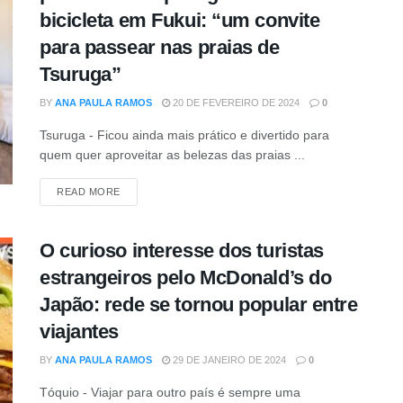
bicicleta em Fukui: “um convite
para passear nas praias de
Tsuruga”
BY
ANA PAULA RAMOS
20 DE FEVEREIRO DE 2024
0
Tsuruga - Ficou ainda mais prático e divertido para
quem quer aproveitar as belezas das praias ...
READ MORE
O curioso interesse dos turistas
estrangeiros pelo McDonald’s do
Japão: rede se tornou popular entre
viajantes
BY
ANA PAULA RAMOS
29 DE JANEIRO DE 2024
0
Tóquio - Viajar para outro país é sempre uma