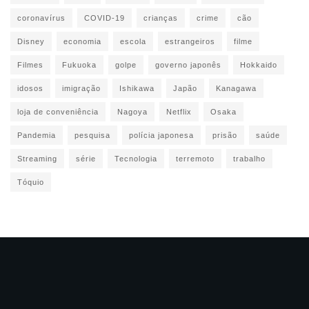
coronavírus
COVID-19
crianças
crime
cão
Disney
economia
escola
estrangeiros
filme
Filmes
Fukuoka
golpe
governo japonês
Hokkaido
idosos
imigração
Ishikawa
Japão
Kanagawa
loja de conveniência
Nagoya
Netflix
Osaka
Pandemia
pesquisa
polícia japonesa
prisão
saúde
Streaming
série
Tecnologia
terremoto
trabalho
Tóquio