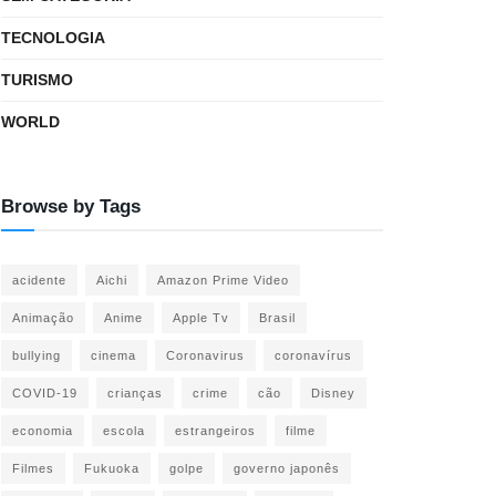
TECNOLOGIA
TURISMO
WORLD
Browse by Tags
acidente
Aichi
Amazon Prime Video
Animação
Anime
Apple Tv
Brasil
bullying
cinema
Coronavirus
coronavírus
COVID-19
crianças
crime
cão
Disney
economia
escola
estrangeiros
filme
Filmes
Fukuoka
golpe
governo japonês