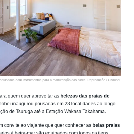
equipados com instrumentos para a manutenção das bikes. Reprodução / Choubei.
para quem quer aproveitar as
belezas das praias de
hobei inaugurou pousadas em 23 localidades ao longo
tação de Tsuruga até a Estação Wakasa Takahama.
m convite ao viajante que quer conhecer as
belas praias
rtos à beira-mar são equipados com todos os itens