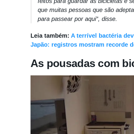
feitos para guardar as bicicletas e
que muitas pessoas que são adepta
para passear por aqui”, disse.
Leia também:
A terrível bactéria de
Japão: registros mostram recorde 
As pousadas com bic