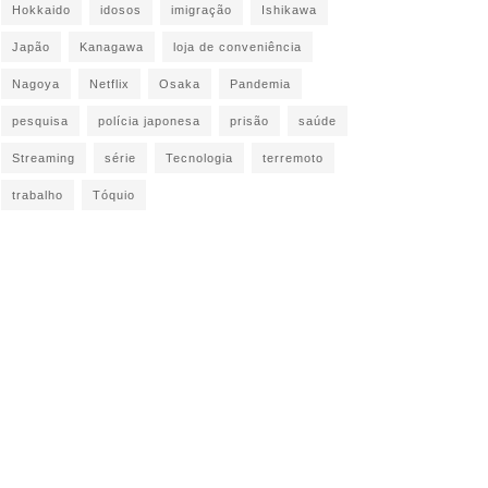
Hokkaido
idosos
imigração
Ishikawa
Japão
Kanagawa
loja de conveniência
Nagoya
Netflix
Osaka
Pandemia
pesquisa
polícia japonesa
prisão
saúde
Streaming
série
Tecnologia
terremoto
trabalho
Tóquio