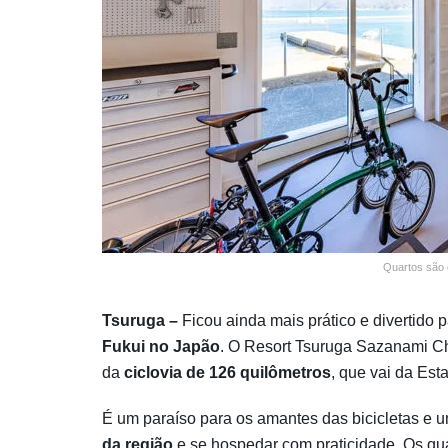
Quartos são 
Tsuruga –
Ficou ainda mais prático e divertido 
Fukui no Japão
. O Resort Tsuruga Sazanami C
da
ciclovia de 126 quilômetros
, que vai da Es
É um paraíso para os amantes das bicicletas e u
da região
e se hospedar com praticidade. Os qua