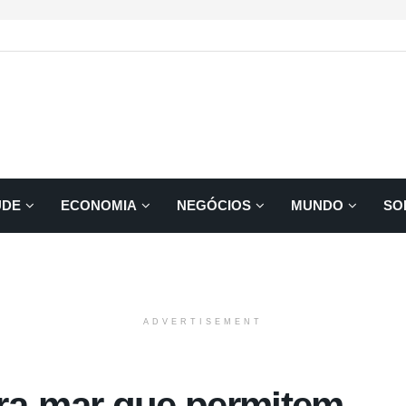
ÚDE
ECONOMIA
NEGÓCIOS
MUNDO
SO
ADVERTISEMENT
ra-mar que permitem