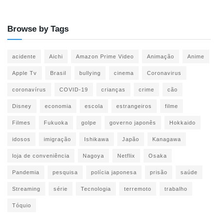
Browse by Tags
acidente
Aichi
Amazon Prime Video
Animação
Anime
Apple Tv
Brasil
bullying
cinema
Coronavirus
coronavírus
COVID-19
crianças
crime
cão
Disney
economia
escola
estrangeiros
filme
Filmes
Fukuoka
golpe
governo japonês
Hokkaido
idosos
imigração
Ishikawa
Japão
Kanagawa
loja de conveniência
Nagoya
Netflix
Osaka
Pandemia
pesquisa
polícia japonesa
prisão
saúde
Streaming
série
Tecnologia
terremoto
trabalho
Tóquio