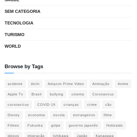
SEM CATEGORIA
TECNOLOGIA
TURISMO
WORLD
Browse by Tags
acidente
Aichi
Amazon Prime Video
Animação
Anime
Apple Tv
Brasil
bullying
cinema
Coronavirus
coronavírus
COVID-19
crianças
crime
cão
Disney
economia
escola
estrangeiros
filme
Filmes
Fukuoka
golpe
governo japonês
Hokkaido
idosos
imigração
Ishikawa
Japão
Kanagawa