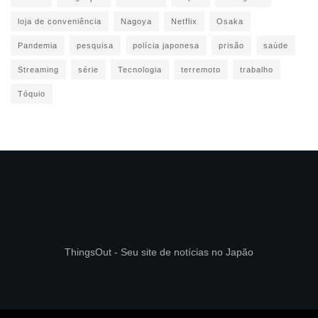
loja de conveniência
Nagoya
Netflix
Osaka
Pandemia
pesquisa
polícia japonesa
prisão
saúde
Streaming
série
Tecnologia
terremoto
trabalho
Tóquio
ThingsOut - Seu site de notícias no Japão