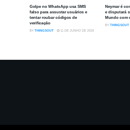
Golpe no WhatsApp usa SMS
Neymar é con
falso para assustar usuários e
e disputará 
tentar roubar códigos de
Mundo com o
verificação
BY
THINGSOUT
BY
THINGSOUT
11 DE JUNHO DE 2026