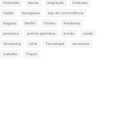
Hokkaido
idosos
imigração
Ishikawa
Japão
Kanagawa
loja de conveniência
Nagoya
Netflix
Osaka
Pandemia
pesquisa
polícia japonesa
prisão
saúde
Streaming
série
Tecnologia
terremoto
trabalho
Tóquio