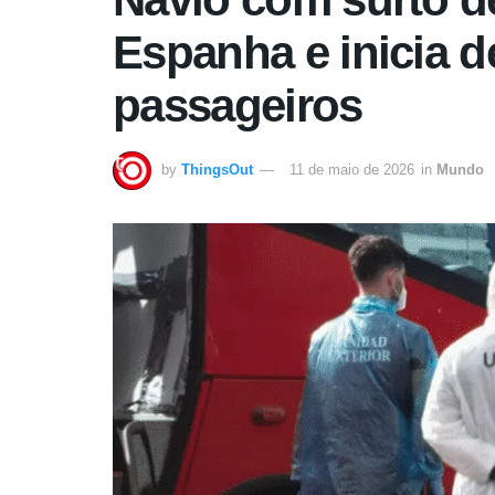
Espanha e inicia 
passageiros
by
ThingsOut
11 de maio de 2026
in
Mundo