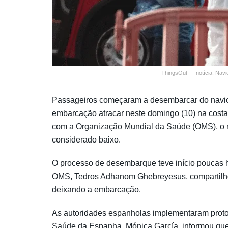
ThingsOut — notícia: Navi
Passageiros começaram a desembarcar do navio d
embarcação atracar neste domingo (10) na costa
com a Organização Mundial da Saúde (OMS), o r
considerado baixo.
O processo de desembarque teve início poucas h
OMS, Tedros Adhanom Ghebreyesus, compartilho
deixando a embarcação.
As autoridades espanholas implementaram protoco
Saúde da Espanha, Mónica García, informou que