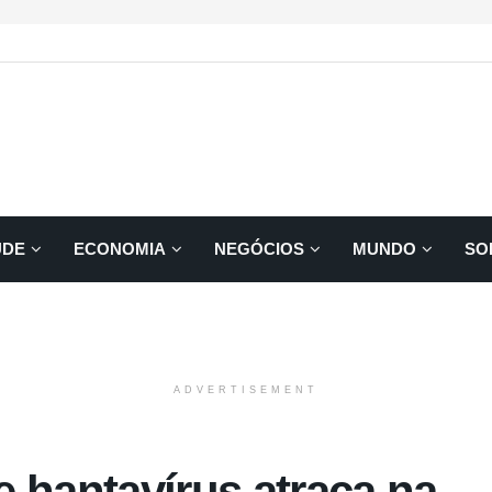
ÚDE
ECONOMIA
NEGÓCIOS
MUNDO
SO
ADVERTISEMENT
 hantavírus atraca na