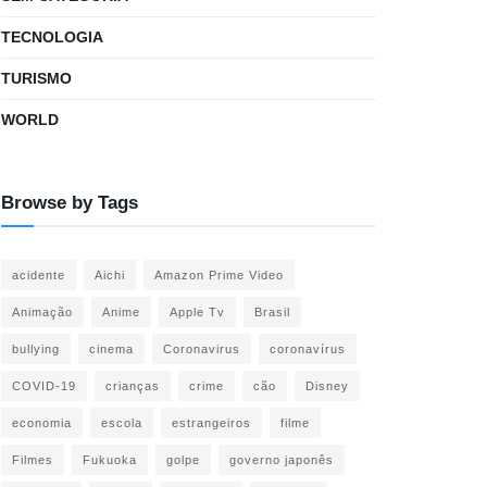
TECNOLOGIA
TURISMO
WORLD
Browse by Tags
acidente
Aichi
Amazon Prime Video
Animação
Anime
Apple Tv
Brasil
bullying
cinema
Coronavirus
coronavírus
COVID-19
crianças
crime
cão
Disney
economia
escola
estrangeiros
filme
Filmes
Fukuoka
golpe
governo japonês