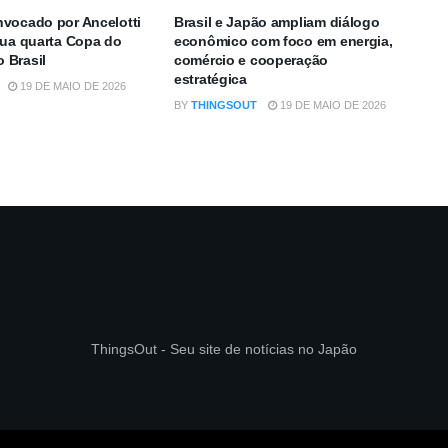
vocado por Ancelotti
Brasil e Japão ampliam diálogo
sua quarta Copa do
econômico com foco em energia,
 Brasil
comércio e cooperação
estratégica
19 DE MAIO DE 2026
BY
THINGSOUT
19 DE MAIO DE 2026
ThingsOut - Seu site de notícias no Japão