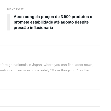
Next Post
Aeon congela preços de 3.500 produtos e
promete estabilidade até agosto despite
pressão inflacionária
 foreign nationals in Japan, where you can find latest news,
rmation and services to definitely "Make things out" on the