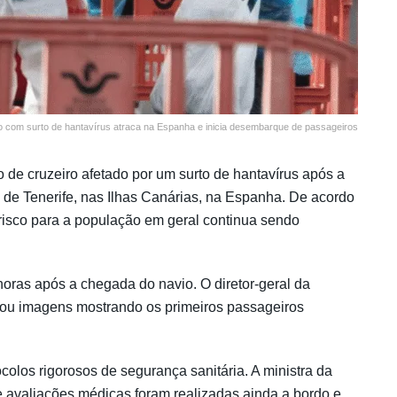
o com surto de hantavírus atraca na Espanha e inicia desembarque de passageiros
e cruzeiro afetado por um surto de hantavírus após a
 de Tenerife, nas Ilhas Canárias, na Espanha. De acordo
isco para a população em geral continua sendo
oras após a chegada do navio. O diretor-geral da
u imagens mostrando os primeiros passageiros
los rigorosos de segurança sanitária. A ministra da
 avaliações médicas foram realizadas ainda a bordo e