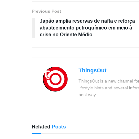
Previous Post
Japão amplia reservas de nafta e reforça
abastecimento petroquímico em meio à
crise no Oriente Médio
ThingsOut
ThingsOut is a new channel for
lifestyle hints and several info
best way.
Related
Posts