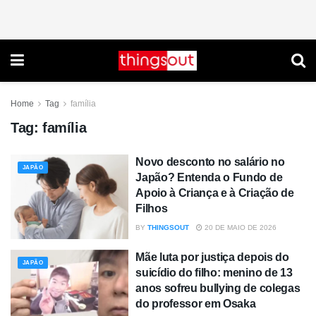
Home
Tag
família
Tag:
família
Novo desconto no salário no
JAPÃO
Japão? Entenda o Fundo de
Apoio à Criança e à Criação de
Filhos
BY
THINGSOUT
20 DE MAIO DE 2026
Mãe luta por justiça depois do
JAPÃO
suicídio do filho: menino de 13
anos sofreu bullying de colegas
do professor em Osaka