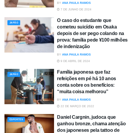
BY
ANA PAULA RAMOS
7 DE JUNHO DE 2024
O caso do estudante que
JAPÃO
cometeu suicídio em Osaka
depois de ser pego colando na
prova: família pede ¥100 milhões
de indenização
BY
ANA PAULA RAMOS
9 DE ABRIL DE 2024
Família japonesa que faz
JAPÃO
refeições em pé há 10 anos
conta sobre os benefícios:
“muita coisa melhorou”
BY
ANA PAULA RAMOS
22 DE MARÇO DE 2022
Daniel Cargnin, judoca que
ESPORTES
ganhou bronze, chama atenção
dos japoneses pela tattoo de