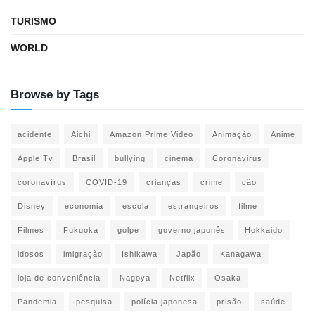
TURISMO
WORLD
Browse by Tags
acidente
Aichi
Amazon Prime Video
Animação
Anime
Apple Tv
Brasil
bullying
cinema
Coronavirus
coronavírus
COVID-19
crianças
crime
cão
Disney
economia
escola
estrangeiros
filme
Filmes
Fukuoka
golpe
governo japonês
Hokkaido
idosos
imigração
Ishikawa
Japão
Kanagawa
loja de conveniência
Nagoya
Netflix
Osaka
Pandemia
pesquisa
polícia japonesa
prisão
saúde