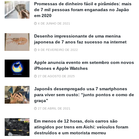
Promessas de dinheiro fácil e pirâmides: mais
de 7 mil pessoas foram enganadas no Japão
em 2020
4 DE JUNHO DE 2021
Desenho impressionante de uma menina
japonesa de 7 anos faz sucesso na internet
9 DE FEVEREIRO DE 2022
Apple anuncia evento em setembro com novos
iPhones e Apple Watches
27 DE AGOSTO DE 2025
Japonês desempregado usa 7 smartphones
para viver sem custo: “junto pontos e como de
graça”
27 DE ABRIL DE 2021
Em menos de 12 horas, dois carros são
atingidos por trens em Aichi: veículos foram
destruídos e um motorista morreu