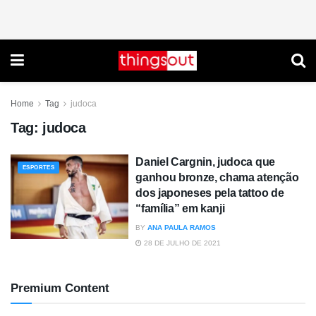
Home
Tag
judoca
Tag:
judoca
Daniel Cargnin, judoca que
ESPORTES
ganhou bronze, chama atenção
dos japoneses pela tattoo de
“família” em kanji
BY
ANA PAULA RAMOS
28 DE JULHO DE 2021
Premium Content